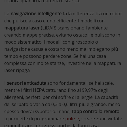
ricarica quando la batteria è scarica.
La
navigazione intelligente
fa la differenza tra un robot
che pulisce a caso e uno efficiente. I modelli con
mappatura laser
(LiDAR) scansionano l’ambiente
creando mappe precise, evitano ostacoli e puliscono in
modo sistematico. I modelli con giroscopio o
navigazione casuale costano meno ma impiegano più
tempo e possono perdere zone. Se hai una casa
complessa con molte stanze, investire nella mappatura
laser ripaga.
I
sensori anticaduta
sono fondamentali se hai scale,
mentre i filtri
HEPA
catturano fino al 99,97% degli
allergeni, perfetti per chi soffre di allergie. La capacità
del serbatoio varia da 0,3 a 0,6 litri: più è grande, meno
spesso dovrai svuotarlo. Infine, l’
app controllo remoto
ti permette di programmare
pulizie
, creare zone vietate
e monitorare i progressi anche da fuori casa.