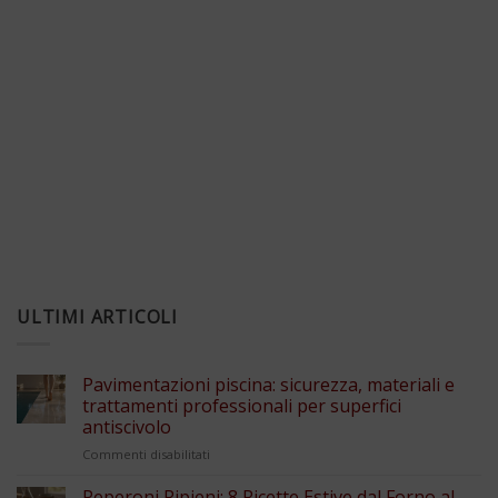
ULTIMI ARTICOLI
Pavimentazioni piscina: sicurezza, materiali e
trattamenti professionali per superfici
antiscivolo
su
Commenti disabilitati
Pavimentazioni
piscina:
Peperoni Ripieni: 8 Ricette Estive dal Forno al