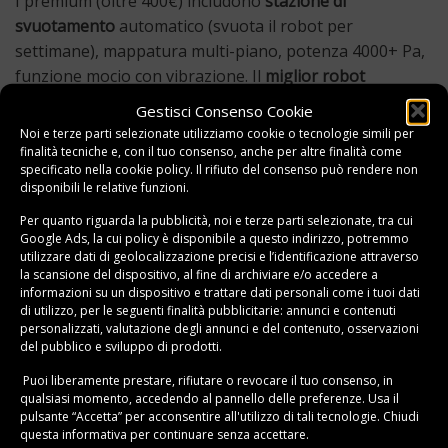
I premium (oltre 400€) includono
stazione di
svuotamento
automatico (svuota il robot per
settimane), mappatura multi-piano, potenza 4000+ Pa,
funzione mocio con vibrazione. Il
miglior robot
aspirapolvere per peli animali
si trova qui: spazzole
Gestisci Consenso Cookie
antigroviglio e potenza superiore gestiscono
Noi e terze parti selezionate utilizziamo cookie o tecnologie simili per
facilmente i peli. Roomba i7+, Roborock S7, Ecovacs X1
finalità tecniche e, con il tuo consenso, anche per altre finalità come
specificato nella
cookie policy
. Il rifiuto del consenso può rendere non
sono i top di gamma, ma considera anche marchi
disponibili le relative funzioni.
emergenti come Dreame o Xiaomi per prestazioni simili
Per quanto riguarda la pubblicità, noi e terze parti selezionate, tra cui
a prezzi inferiori.
Google Ads, la cui policy è disponibile a
questo indirizzo
, potremmo
utilizzare dati di geolocalizzazione precisi e l’identificazione attraverso
Quando Conviene Investire in un Modello Premium
la scansione del dispositivo, al fine di archiviare e/o accedere a
informazioni su un dispositivo e trattare dati personali come i tuoi dati
Vale la pena spendere oltre 400€ se hai una casa sopra
di utilizzo, per le seguenti finalità pubblicitarie: annunci e contenuti
i 100 mq, animali domestici che perdono pelo, allergie
personalizzati, valutazione degli annunci e del contenuto, osservazioni
del pubblico e sviluppo di prodotti.
(filtro HEPA avanzato), o pavimenti misti (tappeti +
piastrelle). La
stazione di svuotamento
automatico è
Puoi liberamente prestare, rifiutare o revocare il tuo consenso, in
qualsiasi momento, accedendo al pannello delle preferenze. Usa il
una rivoluzione: non devi svuotare il robot per 30-60
pulsante “Accetta” per acconsentire all'utilizzo di tali tecnologie. Chiudi
giorni.
questa informativa per continuare senza accettare.