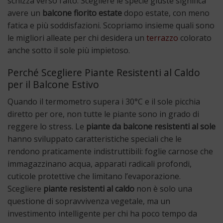
schizza verso l’alto. Scegliere le specie giuste significa
avere un
balcone fiorito estate
dopo estate, con meno
fatica e più soddisfazioni. Scopriamo insieme quali sono
le migliori alleate per chi desidera un
terrazzo
colorato
anche sotto il sole più impietoso.
Perché Scegliere Piante Resistenti al Caldo
per il Balcone Estivo
Quando il termometro supera i 30°C e il sole picchia
diretto per ore, non tutte le piante sono in grado di
reggere lo stress. Le
piante da balcone resistenti al sole
hanno sviluppato caratteristiche speciali che le
rendono praticamente indistruttibili: foglie carnose che
immagazzinano acqua, apparati radicali profondi,
cuticole protettive che limitano l’evaporazione.
Scegliere
piante resistenti al caldo
non è solo una
questione di sopravvivenza vegetale, ma un
investimento intelligente per chi ha poco tempo da