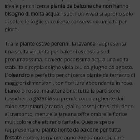
ideale per chi cerca
piante da balcone che non hanno
bisogno di molta acqua
: i suoi fiori vivaci si aprono solo
al sole e le foglie succulente conservano umidità per
giorni.
Tra le
piante estive perenni
, la
lavanda
rappresenta
una scelta vincente per balconi esposti a sud:
profumatissima, richiede pochissima acqua una volta
stabilita e regala spighe viola-blu da giugno ad agosto.
L’
oleandro
è perfetto per chi cerca piante da terrazzo di
maggiori dimensioni, con fioritura abbondante in rosa,
bianco o rosso, ma attenzione: tutte le parti sono
tossiche. La
gazania
sorprende con margherite dai
colori sgargianti (arancio, giallo, rosso) che si chiudono
al tramonto, mentre la lantana offre ombrelle fiorite
multicolore che attirano farfalle. Queste specie
rappresentano
piante fiorite da balcone per tutta
l’estate
e oltre, tornando anno dopo anno con cure