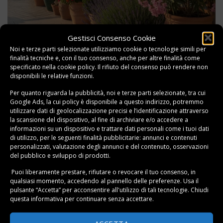
Gestisci Consenso Cookie
Consigli Pratici per Curare le Piante Estive da
Noi e terze parti selezionate utilizziamo cookie o tecnologie simili per
Balcone
finalità tecniche e, con il tuo consenso, anche per altre finalità come
specificato nella
cookie policy
. Il rifiuto del consenso può rendere non
Sapere
come curare le piante da balcone in estate
fa la
disponibili le relative funzioni.
differenza tra successo e fallimento. L’irrigazione è
Per quanto riguarda la pubblicità, noi e terze parti selezionate, tra cui
l’aspetto più critico: meglio annaffiare
Google Ads, la cui policy è disponibile a
questo indirizzo
, potremmo
utilizzare dati di geolocalizzazione precisi e l’identificazione attraverso
abbondantemente al mattino presto o alla sera tardi,
la scansione del dispositivo, al fine di archiviare e/o accedere a
evitando le ore centrali quando l’acqua evapora
informazioni su un dispositivo e trattare dati personali come i tuoi dati
istantaneamente e può causare shock termici. Per le
di utilizzo, per le seguenti finalità pubblicitarie: annunci e contenuti
personalizzati, valutazione degli annunci e del contenuto, osservazioni
piante da balcone resistenti al sole
in vasi di terracotta,
del pubblico e sviluppo di prodotti.
considera irrigazioni ogni 2-3 giorni; in vasi di plastica,
Puoi liberamente prestare, rifiutare o revocare il tuo consenso, in
che trattengono più umidità, puoi distanziare gli
qualsiasi momento, accedendo al pannello delle preferenze. Usa il
interventi.
pulsante “Accetta” per acconsentire all'utilizzo di tali tecnologie. Chiudi
questa informativa per continuare senza accettare.
La scelta del vaso è fondamentale: la terracotta respira