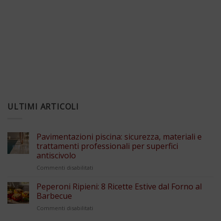
ULTIMI ARTICOLI
Pavimentazioni piscina: sicurezza, materiali e
trattamenti professionali per superfici
antiscivolo
su
Commenti disabilitati
Pavimentazioni
piscina:
Peperoni Ripieni: 8 Ricette Estive dal Forno al
sicurezza,
Barbecue
materiali
su
Commenti disabilitati
e
Peperoni
trattamenti