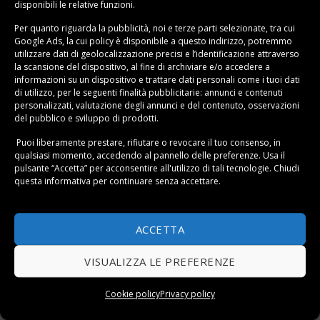
essenziali da valutare:
disponibili le relative funzioni.
Per quanto riguarda la pubblicità, noi e terze parti selezionate, tra cui
Capacità produttiva giornaliera
: Valuta quanti kg di
Google Ads, la cui policy è disponibile a
questo indirizzo
, potremmo
ghiaccio ti servono. Per una famiglia di 3-4 persone
utilizzare dati di geolocalizzazione precisi e l’identificazione attraverso
la scansione del dispositivo, al fine di archiviare e/o accedere a
con uso moderato, 12-15 kg sono sufficienti. Se
informazioni su un dispositivo e trattare dati personali come i tuoi dati
organizzi feste frequenti, punta su 20-25 kg.
di utilizzo, per le seguenti finalità pubblicitarie: annunci e contenuti
personalizzati, valutazione degli annunci e del contenuto, osservazioni
Dimensioni e forma dei cubetti
: Le macchine
del pubblico e sviluppo di prodotti.
producono cubetti di diverse dimensioni (piccoli,
Puoi liberamente prestare, rifiutare o revocare il tuo consenso, in
medi, grandi) e forme (bullet, a cubo pieno, a
qualsiasi momento, accedendo al pannello delle preferenze. Usa il
mezzaluna). I cubetti più grandi si sciolgono più
pulsante “Accetta” per acconsentire all'utilizzo di tali tecnologie. Chiudi
questa informativa per continuare senza accettare.
lentamente.
Capienza del cestello
: Più è capiente, meno spesso
dovrai svuotarlo. I modelli da 1-1,5 kg sono ottimali
ACCETTA
per uso domestico.
VISUALIZZA LE PREFERENZE
Ingombro e portabilità
: Misura lo spazio disponibile.
Le macchine portatili misurano circa 30x35x30 cm,
Cookie policy
Privacy policy
quelle da incasso richiedono uno spazio standard