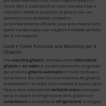
potrebbe diventare il tuo nuovo migliore alleato in
cucina. Non si tratta più di un lusso riservato a bar e
ristoranti: i moderni produttori di ghiaccio per uso
domestico sono accessibili, compatti e
sorprendentemente efficienti. Scopriamo insieme tutto
quello che devi sapere per scegliere il modello perfetto
per le tue esigenze.
Cos’è e Come Funziona una Macchina per il
Ghiaccio
Una
macchina ghiaccio
, chiamata anche
fabbricatore
ghiaccio
o
ice maker
, è un elettrodomestico progettato
per produrre
ghiaccio automatico
in modo continuo e
senza sforzo. Ma come funziona macchina del ghiaccio
esattamente? Il principio è più semplice di quanto pensi:
l’acqua viene prelevata dal
serbatoio acqua
e pompata
verso le piastre di refrigerazione dove, grazie a un
compressore
e un sistema di
refrigerazione
, si congela