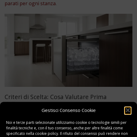
parati per ogni stanza
.
Criteri di Scelta: Cosa Valutare Prima
dell’Acquisto
Gestisci Consenso Cookie
Quale macchina ghiaccio scegliere per casa? Per trovare
la migliore macchina ghiaccio uso domestico devi
Noi e terze parti selezionate utilizziamo cookie o tecnologie simili per
finalità tecniche e, con il tuo consenso, anche per altre finalità come
considerare diversi fattori concreti. Ecco i parametri
specificato nella
cookie policy
. Il rifiuto del consenso può rendere non