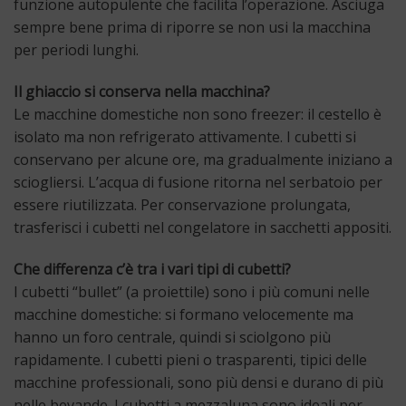
funzione autopulente che facilita l’operazione. Asciuga
sempre bene prima di riporre se non usi la macchina
per periodi lunghi.
Il ghiaccio si conserva nella macchina?
Le macchine domestiche non sono freezer: il cestello è
isolato ma non refrigerato attivamente. I cubetti si
conservano per alcune ore, ma gradualmente iniziano a
sciogliersi. L’acqua di fusione ritorna nel serbatoio per
essere riutilizzata. Per conservazione prolungata,
trasferisci i cubetti nel congelatore in sacchetti appositi.
Che differenza c’è tra i vari tipi di cubetti?
I cubetti “bullet” (a proiettile) sono i più comuni nelle
macchine domestiche: si formano velocemente ma
hanno un foro centrale, quindi si sciolgono più
rapidamente. I cubetti pieni o trasparenti, tipici delle
macchine professionali, sono più densi e durano di più
nelle bevande. I cubetti a mezzaluna sono ideali per