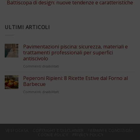
Battiscopa di design: nuove tendenze e caratteristiche
ULTIMI ARTICOLI
Pavimentazioni piscina: sicurezza, materiali e
trattamenti professionali per superfici
antiscivolo
su
Commenti disabilitati
Pavimentazioni
piscina:
Peperoni Ripieni: 8 Ricette Estive dal Forno al
sicurezza,
Barbecue
materiali
su
Commenti disabilitati
e
Peperoni
trattamenti
Ripieni:
professionali
8
per
Ricette
superfici
Estive
antiscivolo
dal
Forno
VESTOCASA
COPYRIGHT E DISCLAIMER
TERMINI E CONDIZIONI
al
COOKIE POLICY
PRIVACY POLICY
Barbecue