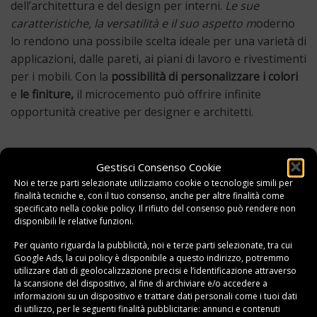
dell’architettura e del design per interni.
Le sue
caratteristiche, la versatilità e il suo aspetto m
oderno
lo rendono una possibile scelta ideale per una varietà di
applicazioni, dalle pareti, ai piani di lavoro e rivestimenti
per i mobili. Con la
possibilità di personalizzare i colori
e
le finiture,
il microcemento può offrire infinite
opportunità creative per designer e architetti.
Questo elemento è stato inserito in
Arredamento
,
Guide
e taggato
Gestisci Consenso Cookie
Pavimenti
.
Noi e terze parti selezionate utilizziamo cookie o tecnologie simili per
finalità tecniche e, con il tuo consenso, anche per altre finalità come
Inizia la tua avventura
specificato nella
cookie policy
. Il rifiuto del consenso può rendere non
8 motivi per scegliere una
disponibili le relative funzioni.
creativa: i gioielli fatti in
vasca da bagno in marmo
casa
Per quanto riguarda la pubblicità, noi e terze parti selezionate, tra cui
Google Ads, la cui policy è disponibile a
questo indirizzo
, potremmo
utilizzare dati di geolocalizzazione precisi e l’identificazione attraverso
la scansione del dispositivo, al fine di archiviare e/o accedere a
informazioni su un dispositivo e trattare dati personali come i tuoi dati
di utilizzo, per le seguenti finalità pubblicitarie: annunci e contenuti