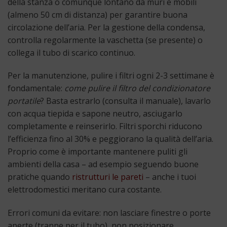
della stanza o comunque lontano da muri e mobili
(almeno 50 cm di distanza) per garantire buona
circolazione dell’aria. Per la gestione della condensa,
controlla regolarmente la vaschetta (se presente) o
collega il tubo di scarico continuo.
Per la manutenzione, pulire i filtri ogni 2-3 settimane è
fondamentale:
come pulire il filtro del condizionatore
portatile
? Basta estrarlo (consulta il manuale), lavarlo
con acqua tiepida e sapone neutro, asciugarlo
completamente e reinserirlo. Filtri sporchi riducono
l’efficienza fino al 30% e peggiorano la qualità dell’aria.
Proprio come è importante mantenere puliti gli
ambienti della casa – ad esempio seguendo buone
pratiche quando
ristrutturi le pareti
– anche i tuoi
elettrodomestici meritano cura costante.
Errori comuni da evitare: non lasciare finestre o porte
aperte (tranne per il tubo), non posizionare