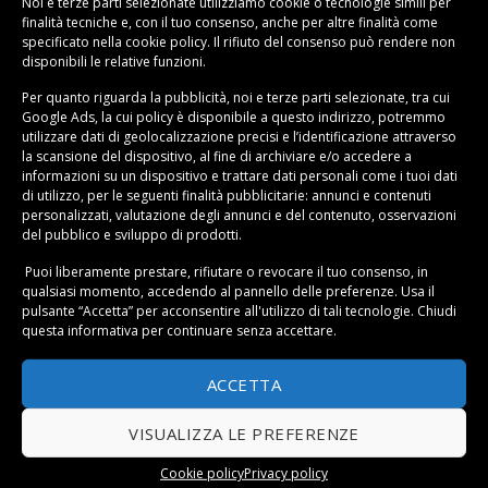
Noi e terze parti selezionate utilizziamo cookie o tecnologie simili per
finalità tecniche e, con il tuo consenso, anche per altre finalità come
Silenziosità e Consumi: Fattori Chiave per il Comfort
specificato nella
cookie policy
. Il rifiuto del consenso può rendere non
disponibili le relative funzioni.
Un
condizionatore portatile silenzioso
è essenziale per
il comfort abitativo. I modelli migliori scendono sotto i
Per quanto riguarda la pubblicità, noi e terze parti selezionate, tra cui
60 dB, mentre quelli economici possono raggiungere
Google Ads, la cui policy è disponibile a
questo indirizzo
, potremmo
utilizzare dati di geolocalizzazione precisi e l’identificazione attraverso
75 dB. Per riferimento: una conversazione normale è
la scansione del dispositivo, al fine di archiviare e/o accedere a
circa 50 dB, un aspirapolvere 70 dB. Se vuoi dormire con
informazioni su un dispositivo e trattare dati personali come i tuoi dati
di utilizzo, per le seguenti finalità pubblicitarie: annunci e contenuti
l’apparecchio acceso, cerca modelli con modalità
personalizzati, valutazione degli annunci e del contenuto, osservazioni
notturna che riduce ventilazione e rumorosità.
del pubblico e sviluppo di prodotti.
Puoi liberamente prestare, rifiutare o revocare il tuo consenso, in
Quanto consuma un condizionatore portatile?
Dipende
qualsiasi momento, accedendo al pannello delle preferenze. Usa il
dalla classe energetica e dalla potenza. Un modello da
pulsante “Accetta” per acconsentire all'utilizzo di tali tecnologie. Chiudi
10000 BTU in classe A++ consuma circa 1-1,2 kW/h,
questa informativa per continuare senza accettare.
quindi circa 0,25-0,30 euro all’ora (con tariffa media 0,25
ACCETTA
€/kWh). Un apparecchio in classe B può consumare il
40% in più. Per massimizzare l’efficienza, usa il timer,
VISUALIZZA LE PREFERENZE
mantieni chiuse porte e finestre (tranne dove passa il
tubo di scarico) e assicurati che i filtri siano puliti.
Cookie policy
Privacy policy