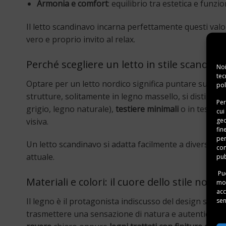
Armonia e comfort
: equilibrio tra estetica e funz
Il letto scandinavo incarna perfettamente questi val
vero e proprio invito al relax.
Perché scegliere un letto in stile scandina
Noi
tec
Optare per un letto nordico significa puntare su un
pol
strutture, solitamente in legno massello, si distinguo
Per
grigio, legno naturale),
testiere minimali
o in tessuto
cui
geo
visiva.
fin
per
Un letto scandinavo si adatta facilmente a diversi am
con
attuale.
pub
Puo
Materiali e colori: il cuore dello stile nordi
mom
acc
Il legno è il protagonista indiscusso del design scand
sen
trasmettere una sensazione di natura e autenticità. I l