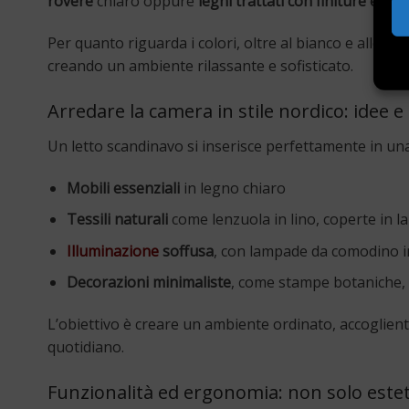
rovere
chiaro oppure
legni trattati con finiture ecol
Per quanto riguarda i colori, oltre al bianco e alle s
creando un ambiente rilassante e sofisticato.
Arredare la camera in stile nordico: idee 
Un letto scandinavo si inserisce perfettamente in un
Mobili essenziali
in legno chiaro
Tessili naturali
come lenzuola in lino, coperte in la
Illuminazione
soffusa
, con lampade da comodino i
Decorazioni minimaliste
, come stampe botaniche, 
L’obiettivo è creare un ambiente ordinato, accoglien
quotidiano.
Funzionalità ed ergonomia: non solo estet