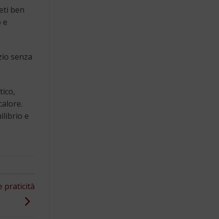
reti ben
o e
zio senza
tico,
calore.
ilibrio e
 praticità