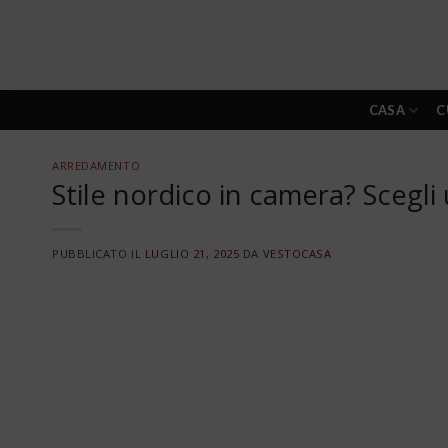
Skip
to
content
CASA
C
ARREDAMENTO
Stile nordico in camera? Scegli
PUBBLICATO IL
LUGLIO 21, 2025
DA
VESTOCASA