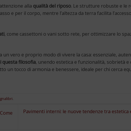
attenzione alla
qualità del riposo
. Le strutture robuste e le 
so e per il corpo, mentre l’altezza da terra facilita l’access
ati
, come cassettoni o vani sotto rete, per ottimizzare lo spa
 un vero e proprio modo di vivere la casa: essenziale, auten
 questa filosofia
, unendo estetica e funzionalità, sobrietà e 
etto un tocco di armonia e benessere, ideale per chi cerca equ
gnalibri
.
Pavimenti interni: le nuove tendenze tra estetica e
e Come