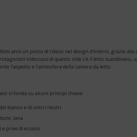
imi anni un posto di rilievo nel design d’interni, grazie alla
otagonisti indiscussi di questo stile c’è il letto scandinavo, 
e l’aspetto e l’atmosfera della camera da letto.
vo si fonda su alcuni principi chiave:
el bianco e di colori neutri
otone, lana
 e prive di eccessi