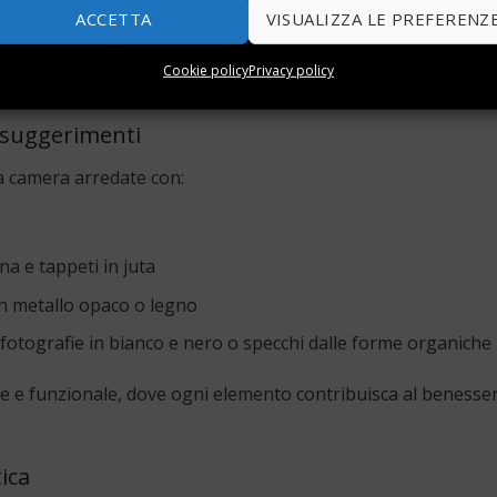
ogiche
e vernici naturali.
ACCETTA
VISUALIZZA LE PREFERENZ
fumature neutre, trovano spazio anche i toni pastello o il gri
Cookie policy
Privacy policy
e suggerimenti
a camera arredate con:
na e tappeti in juta
n metallo opaco o legno
fotografie in bianco e nero o specchi dalle forme organiche
te e funzionale, dove ogni elemento contribuisca al benesse
ica