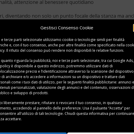
ionalità, attenzione al benessere quotidiano
ori, diventando non solo un punto focale della stanza ma an
Gestisci Consenso Cookie
vo
 e terze parti selezionate utilizziamo cookie o tecnologie simili per finalità
niche e, con il tuo consenso, anche per altre finalità come specificato nella
cook
 design senza tempo, capace di
coniugare estetica e comfort
.
icy
. Il rifiuto del consenso può rendere non disponibili le relative funzioni.
no per il loro
aspetto sobrio ed elegante
,
colori chiari
(bianc
 quanto riguarda la pubblicità, noi e terze parti selezionate, tra cui Google Ads,
 naturale e
piedini alti
che favoriscono la pulizia e donano l
 policy è disponibile a
questo indirizzo
, potremmo utilizzare dati di
localizzazione precisi e l’identificazione attraverso la scansione del dispositivo,
e di archiviare e/o accedere a informazioni su un dispositivo e trattare dati
sonali come i tuoi dati di utilizzo, per le seguenti finalità pubblicitarie: annunci 
bienti, dal più tradizionale al contemporaneo, risultando s
tenuti personalizzati, valutazione degli annunci e del contenuto, osservazioni d
blico e sviluppo di prodotti.
i liberamente prestare, rifiutare o revocare il tuo consenso, in qualsiasi
co
ento, accedendo al pannello delle preferenze. Usa il pulsante “Accetta” per
onsentire all'utilizzo di tali tecnologie. Chiudi questa informativa per continuar
inavo, scelto per la sua
calda matericità
e per la capacità di
za accettare.
etti in stile nordico sono spesso realizzati in
betulla, frassi