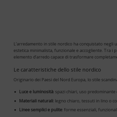
L’arredamento in stile nordico ha conquistato negli ult
estetica minimalista, funzionale e accogliente. Tra i pr
elemento d’arredo capace di trasformare completament
Le caratteristiche dello stile nordico
Originario dei Paesi del Nord Europa, lo stile scandina
Luce e luminosità
: spazi chiari, uso predominante d
Materiali naturali
: legno chiaro, tessuti in lino o c
Linee semplici e pulite
: forme essenziali, funzionali