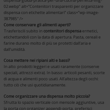
dispensa-guida-pratica-per-una-cucina-perfetta-img-
02.webp” alt=”Contenitori trasparenti per organizzare
dispensa con etichette alimentari” class=”wp-image-
387985″ />
Come conservare gli alimenti aperti?
Trasferiscili subito in
contenitori dispensa
ermetici,
etichettandoli con la data di apertura. Pasta, cereali e
farine durano molto di più se protetti dall’aria e
dall’umidità.
Cosa mettere nei ripiani alti e bassi?
In alto: prodotti leggeri e usati raramente (conserve
speciali, attrezzi extra). In basso: articoli pesanti, scorte
di acqua e alimenti poco usati. All’altezza degli occhi:
tutto ciò che usi quotidianamente.
Come organizzare una dispensa molto piccola?
Sfrutta lo spazio verticale con mensole aggiuntive, usa
la porta con organizer appendi-porta, preferisci