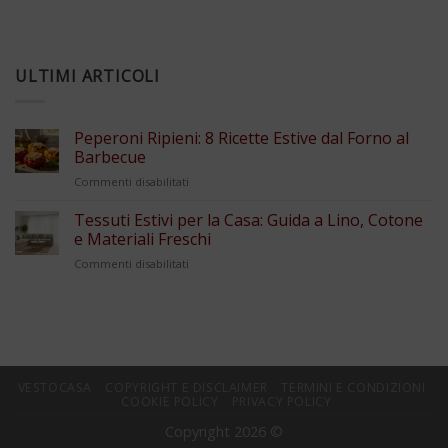
ULTIMI ARTICOLI
Peperoni Ripieni: 8 Ricette Estive dal Forno al
Barbecue
su
Commenti disabilitati
Peperoni
Ripieni:
Tessuti Estivi per la Casa: Guida a Lino, Cotone
8
e Materiali Freschi
Ricette
su
Commenti disabilitati
Estive
Tessuti
dal
Estivi
Forno
per
al
la
Barbecue
Casa:
Guida
a
VESTOCASA
COPYRIGHT E DISCLAIMER
TERMINI E CONDIZIONI
Lino,
COOKIE POLICY
PRIVACY POLICY
Cotone
Copyright 2026 ©
e