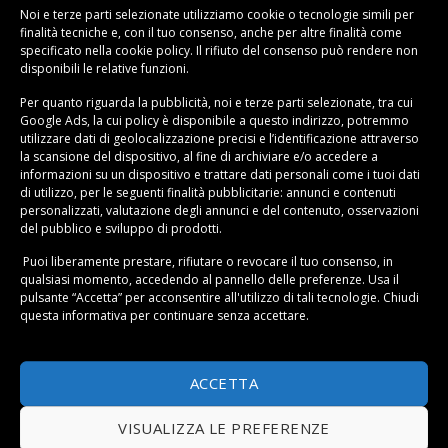
in un’esperienza sensoriale
anche in cucina.
Noi e terze parti selezionate utilizziamo cookie o tecnologie simili per
finalità tecniche e, con il tuo consenso, anche per altre finalità come
Soluzioni e accessori per una dispensa
specificato nella
cookie policy
. Il rifiuto del consenso può rendere non
disponibili le relative funzioni.
perfetta
Per quanto riguarda la pubblicità, noi e terze parti selezionate, tra cui
Gli strumenti giusti fanno la differenza quando vuoi
Google Ads, la cui policy è disponibile a
questo indirizzo
, potremmo
ottenere una
dispensa perfetta
. I
contenitori dispensa
utilizzare dati di geolocalizzazione precisi e l’identificazione attraverso
la scansione del dispositivo, al fine di archiviare e/o accedere a
trasparenti ed ermetici sono un investimento che
informazioni su un dispositivo e trattare dati personali come i tuoi dati
ripaga immediatamente: proteggono gli alimenti
di utilizzo, per le seguenti finalità pubblicitarie: annunci e contenuti
dall’umidità e dagli insetti, mantengono la freschezza
personalizzati, valutazione degli annunci e del contenuto, osservazioni
del pubblico e sviluppo di prodotti.
più a lungo e soprattutto ti permettono di vedere a
colpo d’occhio quanto resta di ogni prodotto. I
barattoli
Puoi liberamente prestare, rifiutare o revocare il tuo consenso, in
qualsiasi momento, accedendo al pannello delle preferenze. Usa il
trasparenti
sono ideali per pasta, riso, cereali, farina e
pulsante “Accetta” per acconsentire all'utilizzo di tali tecnologie. Chiudi
zucchero.
questa informativa per continuare senza accettare.
ACCETTA
VISUALIZZA LE PREFERENZE