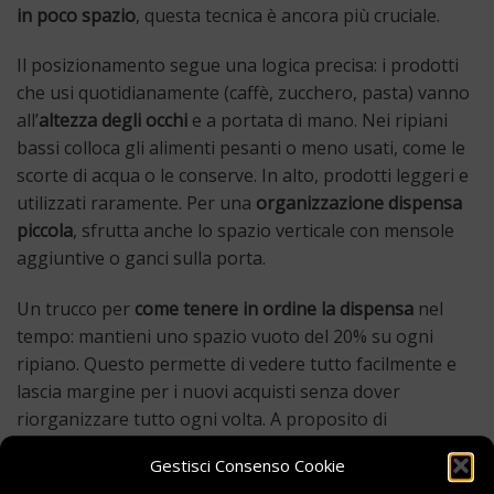
in poco spazio
, questa tecnica è ancora più cruciale.
Il posizionamento segue una logica precisa: i prodotti
che usi quotidianamente (caffè, zucchero, pasta) vanno
all’
altezza degli occhi
e a portata di mano. Nei ripiani
bassi colloca gli alimenti pesanti o meno usati, come le
scorte di acqua o le conserve. In alto, prodotti leggeri e
utilizzati raramente. Per una
organizzazione dispensa
piccola
, sfrutta anche lo spazio verticale con mensole
aggiuntive o ganci sulla porta.
Un trucco per
come tenere in ordine la dispensa
nel
tempo: mantieni uno spazio vuoto del 20% su ogni
ripiano. Questo permette di vedere tutto facilmente e
lascia margine per i nuovi acquisti senza dover
riorganizzare tutto ogni volta. A proposito di
organizzazione della casa, se vuoi creare un ambiente
Gestisci Consenso Cookie
ancora più piacevole, scopri
come trasformare la casa