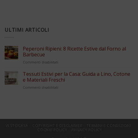
ULTIMI ARTICOLI
Peperoni Ripieni: 8 Ricette Estive dal Forno al
Barbecue
su
Commenti disabilitati
Peperoni
Ripieni:
Tessuti Estivi per la Casa: Guida a Lino, Cotone
8
e Materiali Freschi
Ricette
su
Commenti disabilitati
Estive
Tessuti
dal
Estivi
Forno
per
al
la
Barbecue
Casa:
Guida
a
VESTOCASA
COPYRIGHT E DISCLAIMER
TERMINI E CONDIZIONI
Lino,
COOKIE POLICY
PRIVACY POLICY
Cotone