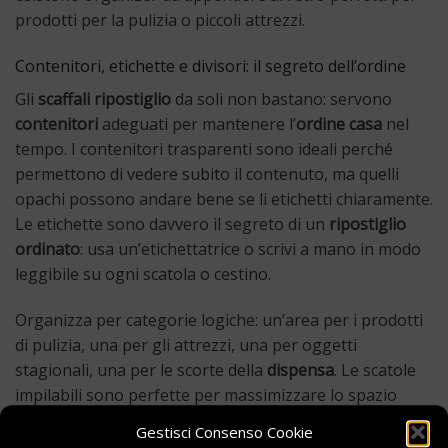
prodotti per la pulizia o piccoli attrezzi.
Contenitori, etichette e divisori: il segreto dell’ordine
Gli
scaffali ripostiglio
da soli non bastano: servono
contenitori
adeguati per mantenere l’
ordine casa
nel
tempo. I contenitori trasparenti sono ideali perché
permettono di vedere subito il contenuto, ma quelli
opachi possono andare bene se li etichetti chiaramente.
Le etichette sono davvero il segreto di un
ripostiglio
ordinato
: usa un’etichettatrice o scrivi a mano in modo
leggibile su ogni scatola o cestino.
Organizza per categorie logiche: un’area per i prodotti
di pulizia, una per gli attrezzi, una per oggetti
stagionali, una per le scorte della
dispensa
. Le scatole
impilabili sono perfette per massimizzare lo spazio
verticale, mentre i divisori per cassetti aiutano a tenere
Gestisci Consenso Cookie
ordinati piccoli oggetti come batterie, cavi e minuterie.