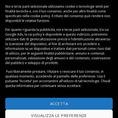
Per i cavi elettrici, considera contenitori specifici o
Noi e terze parti selezionate utilizziamo cookie o tecnologie simili per
finalità tecniche e, con il tuo consenso, anche per altre finalità come
fascette per evitare grovigli. Questa
organizzazione
specificato nella
cookie policy
. Il rifiuto del consenso può rendere non
ripostiglio
per categorie non solo mantiene l’ordine, ma
disponibili le relative funzioni.
ti permette anche di sapere sempre cosa hai in casa,
Per quanto riguarda la pubblicità, noi e terze parti selezionate, tra cui
evitando acquisti duplicati.
Google Ads, la cui policy è disponibile a
questo indirizzo
, potremmo
utilizzare dati di geolocalizzazione precisi e l’identificazione attraverso
la scansione del dispositivo, al fine di archiviare e/o accedere a
informazioni su un dispositivo e trattare dati personali come i tuoi dati
di utilizzo, per le seguenti finalità pubblicitarie: annunci e contenuti
personalizzati, valutazione degli annunci e del contenuto, osservazioni
del pubblico e sviluppo di prodotti.
Puoi liberamente prestare, rifiutare o revocare il tuo consenso, in
qualsiasi momento, accedendo al pannello delle preferenze. Usa il
pulsante “Accetta” per acconsentire all'utilizzo di tali tecnologie. Chiudi
questa informativa per continuare senza accettare.
ACCETTA
Organizzare un ripostiglio piccolo: trucchi
VISUALIZZA LE PREFERENZE