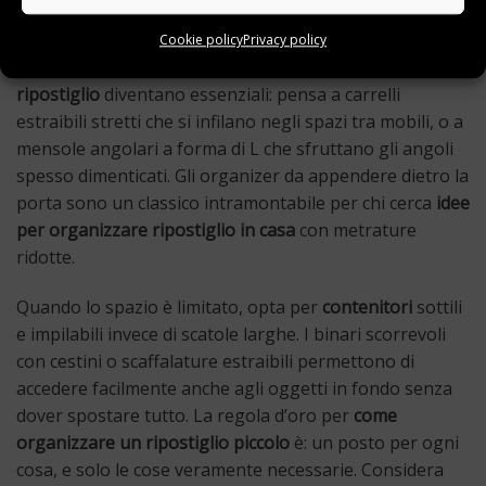
salva-spazio
Se devi
organizzare ripostiglio piccolo
, ogni centimetro
Cookie policy
Privacy policy
conta ancora di più. Le
soluzioni salvaspazio per
ripostiglio
diventano essenziali: pensa a carrelli
estraibili stretti che si infilano negli spazi tra mobili, o a
mensole angolari a forma di L che sfruttano gli angoli
spesso dimenticati. Gli organizer da appendere dietro la
porta sono un classico intramontabile per chi cerca
idee
per organizzare ripostiglio in casa
con metrature
ridotte.
Quando lo spazio è limitato, opta per
contenitori
sottili
e impilabili invece di scatole larghe. I binari scorrevoli
con cestini o scaffalature estraibili permettono di
accedere facilmente anche agli oggetti in fondo senza
dover spostare tutto. La regola d’oro per
come
organizzare un ripostiglio piccolo
è: un posto per ogni
cosa, e solo le cose veramente necessarie. Considera