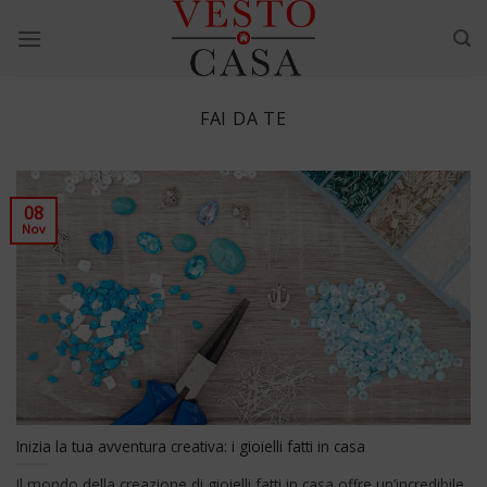
Skip
to
content
FAI DA TE
08
Nov
Inizia la tua avventura creativa: i gioielli fatti in casa
Il mondo della creazione di gioielli fatti in casa offre un’incredibile