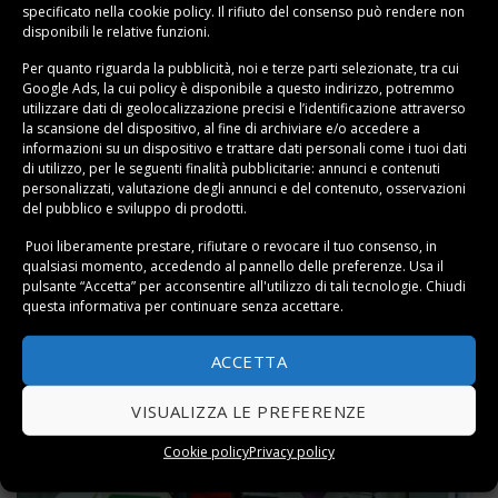
specificato nella
cookie policy
. Il rifiuto del consenso può rendere non
disponibili le relative funzioni.
08
Dic
Per quanto riguarda la pubblicità, noi e terze parti selezionate, tra cui
Google Ads, la cui policy è disponibile a
questo indirizzo
, potremmo
utilizzare dati di geolocalizzazione precisi e l’identificazione attraverso
la scansione del dispositivo, al fine di archiviare e/o accedere a
informazioni su un dispositivo e trattare dati personali come i tuoi dati
di utilizzo, per le seguenti finalità pubblicitarie: annunci e contenuti
personalizzati, valutazione degli annunci e del contenuto, osservazioni
del pubblico e sviluppo di prodotti.
Puoi liberamente prestare, rifiutare o revocare il tuo consenso, in
qualsiasi momento, accedendo al pannello delle preferenze. Usa il
Libreria fai da te: 5 idee originali
pulsante “Accetta” per acconsentire all'utilizzo di tali tecnologie. Chiudi
questa informativa per continuare senza accettare.
Una libreria fai da te può dare quel tocco in più a uno studio o a
qualsiasi [...]
ACCETTA
VISUALIZZA LE PREFERENZE
Cookie policy
Privacy policy
04
Dic