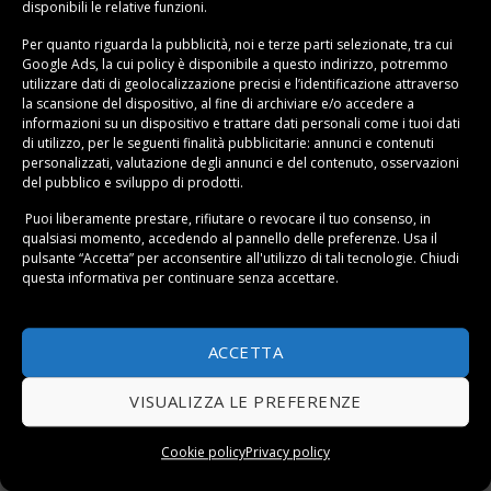
disponibili le relative funzioni.
eventualmente sollevandola e facendo girare il peso
della pasta. Ecco
come stendere l’impasto della pizza
Per quanto riguarda la pubblicità, noi e terze parti selezionate, tra cui
Google Ads, la cui policy è disponibile a
questo indirizzo
, potremmo
come un professionista: delicatezza e rispetto per le
utilizzare dati di geolocalizzazione precisi e l’identificazione attraverso
bolle di lievitazione.
la scansione del dispositivo, al fine di archiviare e/o accedere a
informazioni su un dispositivo e trattare dati personali come i tuoi dati
Per la cottura su pietra refrattaria: quando il forno è
di utilizzo, per le seguenti finalità pubblicitarie: annunci e contenuti
personalizzati, valutazione degli annunci e del contenuto, osservazioni
rovente, stendi la pizza su una pala infarinata (o su
del pubblico e sviluppo di prodotti.
carta forno), condisci rapidamente e fai scivolare sulla
Puoi liberamente prestare, rifiutare o revocare il tuo consenso, in
pietra calda. Cuoci 8-12 minuti sul ripiano più basso.
qualsiasi momento, accedendo al pannello delle preferenze. Usa il
Negli ultimi 2 minuti, attiva il grill per dorare il
pulsante “Accetta” per acconsentire all'utilizzo di tali tecnologie. Chiudi
questa informativa per continuare senza accettare.
cornicione. Senza pietra? Usa una teglia di alluminio
rovesciata preriscaldata, o una teglia normale ben unta
leggermente prima del massimo calore.
ACCETTA
Alternative interessanti: il metodo padella+grill consiste
VISUALIZZA LE PREFERENZE
nel cuocere la pizza 3-4 minuti in padella antiaderente
sul fornello, poi finire 2-3 minuti sotto il grill del forno.
Cookie policy
Privacy policy
Per i BBQ con coperchio, raggiungi i 300°C e ottieni