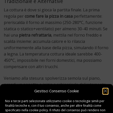
Tradizionale e Alternative
La cottura è dove si gioca la partita finale. La prima
regola per
come fare la pizza in casa
perfettamente:
preriscalda il forno al massimo (250-280°C, funzione
statica o statico+ventilato) per almeno 30-40 minuti. Se
hai una
pietra refrattaria
, mettila nel forno freddo e
scalda insieme: accumula calore e lo rilascia
uniformemente alla base della pizza, simulando il forno
a legna. La temperatura cottura ideale sarebbe 400-
450°C, impossibile nei forni domestici, ma possiamo
compensare con altri trucchi.
Veniamo alla stesura: spolverizza semola sul piano,
prendi un panetto e inizia a schiacciarlo delicatamente
dal centro verso l’esterno con i polpastrelli, lasciando il
Gestisci Consenso Cookie
bordo più alto per il
cornicione
. Mai usare il mattarello
Noi e terze parti selezionate utilizziamo cookie o tecnologie simili per
sulla pizza napoletana: schiaccia le bolle d’aria che
finalità tecniche e, con il tuo consenso, anche per altre finalità come
creano l’alveolatura. Meglio allargare con le mani,
specificato nella
cookie policy
. Il rifiuto del consenso può rendere non