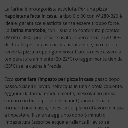
La farina è protagonista assoluta. Per una
pizza
napoletana fatta in casa
, la tipo 0 o 00 con W 280-320 è
ideale: garantisce elasticità senza essere troppo forte.
La
farina manitoba
, con il suo alto contenuto proteico
(W oltre 350), può essere usata in percentuale (20-30%
del totale) per impasti ad alta idratazione, ma da sola
rende la pizza troppo gommosa. L’acqua deve essere a
temperatura ambiente (20-22°C) o leggermente tiepida
(25°C) se la cucina è fredda.
Ecco
come fare l’impasto per pizza in casa
passo dopo
passo. Sciogli il lievito nell’acqua in una ciotola capiente.
Aggiungi la farina gradualmente, mescolando prima
con un cucchiaio, poi con le mani. Quando inizia a
formarsi una massa, rovescia sul piano di lavoro e inizia
a impastare. Il sale va aggiunto dopo 5 minuti di
impastatura (assorbe acqua e rallenta il lievito se