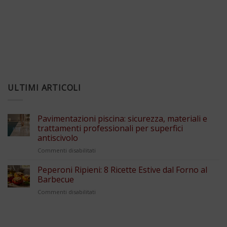
ULTIMI ARTICOLI
Pavimentazioni piscina: sicurezza, materiali e
trattamenti professionali per superfici
antiscivolo
su
Commenti disabilitati
Pavimentazioni
piscina:
Peperoni Ripieni: 8 Ricette Estive dal Forno al
sicurezza,
Barbecue
materiali
su
Commenti disabilitati
e
Peperoni
trattamenti
Ripieni:
professionali
8
per
Ricette