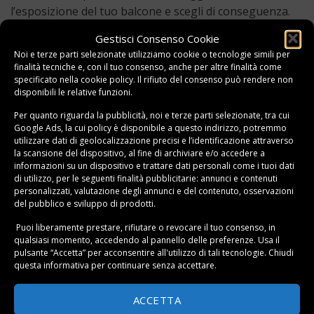
l’esposizione del tuo balcone e scegli di conseguenza.
Gestisci Consenso Cookie
Gli abbinamenti sono importanti non solo per l’estetica
Noi e terze parti selezionate utilizziamo cookie o tecnologie simili per
ma anche per l’efficacia. Crea gruppi di
piante
finalità tecniche e, con il tuo consenso, anche per altre finalità come
aromatiche contro le zanzare da balcone
: lavanda e
specificato nella
cookie policy
. Il rifiuto del consenso può rendere non
disponibili le relative funzioni.
rosmarino stanno bene insieme, così come basilico e
menta. Alterni piante fiorite come geranio e calendula
Per quanto riguarda la pubblicità, noi e terze parti selezionate, tra cui
Google Ads, la cui policy è disponibile a
questo indirizzo
, potremmo
con quelle più verdi come la citronella, ottenendo un
utilizzare dati di geolocalizzazione precisi e l’identificazione attraverso
effetto visivo piacevole e una maggiore copertura
la scansione del dispositivo, al fine di archiviare e/o accedere a
repellente.
informazioni su un dispositivo e trattare dati personali come i tuoi dati
di utilizzo, per le seguenti finalità pubblicitarie: annunci e contenuti
personalizzati, valutazione degli annunci e del contenuto, osservazioni
Per quanto riguarda la manutenzione, la
coltivazione in
del pubblico e sviluppo di prodotti.
vaso
richiede attenzioni specifiche. Usa sempre vasi con
Puoi liberamente prestare, rifiutare o revocare il tuo consenso, in
fori di drenaggio e terriccio di qualità. Le piante
qualsiasi momento, accedendo al pannello delle preferenze. Usa il
aromatiche non amano i ristagni d’acqua: meglio
pulsante “Accetta” per acconsentire all'utilizzo di tali tecnologie. Chiudi
questa informativa per continuare senza accettare.
annaffiare regolarmente ma con moderazione. Durante
la fioritura, rimuovi i fiori secchi per stimolare nuove
ACCETTA
gemme. Una leggera potatura a fine estate mantiene le