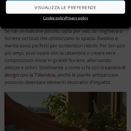
piante compatte e vigorose. Il momento migliore per
VISUALIZZA LE PREFERENZE
piantare è la primavera, in modo che siano già robuste
quando arrivano le zanzare estive.
Cookie policy
Privacy policy
Se hai un balcone piccolo, opta per vasi da ringhiera o
fioriere verticali che ottimizzano lo spazio. Basilico e
menta sono perfetti per contenitori ridotti. Per terrazzi
più ampi, puoi osare con la catambra o creare vere
composizioni miste in grandi fioriere, alternando
altezze e colori. Similmente a come si fa con
creazioni di
design con la Tillandsia
, anche le piante antizanzare
possono diventare elementi decorativi d’impatto.