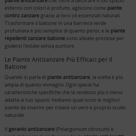
piante antizanzare
che, oltre a decorare il tuo spazio
esterno con colori e profumi, agiscono come
piante
contro zanzare
grazie ai loro oli essenziali naturali.
Trasformare il balcone in una barriera verde
profumata è più semplice di quanto pensi, e le
piante
repellenti zanzare balcone
sono alleate preziose per
godersi l’estate senza punture.
Le Piante Antizanzare Più Efficaci per il
Balcone
Quando si parla di
piante antizanzare
, la scelta è più
ampia di quanto immagini. Ogni specie ha
caratteristiche specifiche che la rendono più o meno
adatta al tuo spazio. Vediamo quali sono le migliori
piante da inserire per creare un vero e proprio scudo
naturale.
Il
geranio antizanzare
(Pelargonium citrosum) è