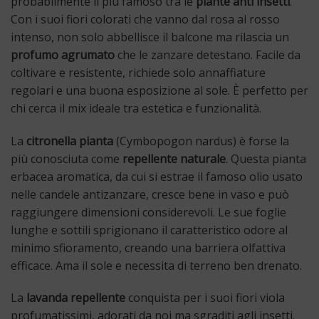
probabilmente il più famoso tra le
piante anti insetti
.
Con i suoi fiori colorati che vanno dal rosa al rosso
intenso, non solo abbellisce il balcone ma rilascia un
profumo agrumato
che le zanzare detestano. Facile da
coltivare e resistente, richiede solo annaffiature
regolari e una buona esposizione al sole. È perfetto per
chi cerca il mix ideale tra estetica e funzionalità.
La
citronella pianta
(Cymbopogon nardus) è forse la
più conosciuta come
repellente naturale
. Questa pianta
erbacea aromatica, da cui si estrae il famoso olio usato
nelle candele antizanzare, cresce bene in vaso e può
raggiungere dimensioni considerevoli. Le sue foglie
lunghe e sottili sprigionano il caratteristico odore al
minimo sfioramento, creando una barriera olfattiva
efficace. Ama il sole e necessita di terreno ben drenato.
La
lavanda repellente
conquista per i suoi fiori viola
profumatissimi, adorati da noi ma sgraditi agli insetti.