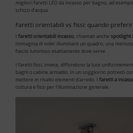
migliori faretti LED da incasso per bagno, ad esempio
schizzi d’acqua.
Faretti orientabili vs fissi: quando preferire
I
faretti orientabili incasso
, chiamati anche
spotlight
Immagina di voler illuminare un quadro, una mensola o i
fascio luminoso esattamente dove serve.
I faretti fissi, invece, diffondono la luce uniformemen
bagni o cabine armadio. In un soggiorno potresti comb
mettere in risalto elementi d’arredo. I
faretti a incas
cottura e fissi per l’illuminazione generale.