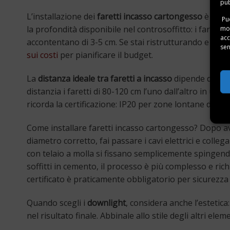
pub
L’installazione dei
faretti incasso cartongesso
è relat
Puo
la profondità disponibile nel controsoffitto: i farett
mom
acc
accontentano di 3-5 cm. Se stai ristrutturando e devi 
sen
sui costi
per pianificare il budget.
La
distanza ideale tra faretti a incasso
dipende dalla p
distanzia i faretti di 80-120 cm l’uno dall’altro in un so
ricorda la certificazione: IP20 per zone lontane dall’ac
Come installare faretti incasso cartongesso? Dopo aver
diametro corretto, fai passare i cavi elettrici e collega
con telaio a molla si fissano semplicemente spingendol
soffitti in cemento, il processo è più complesso e richi
certificato è praticamente obbligatorio per sicurezza
Quando scegli i
downlight
, considera anche l’estetic
nel risultato finale. Abbinale allo stile degli altri el