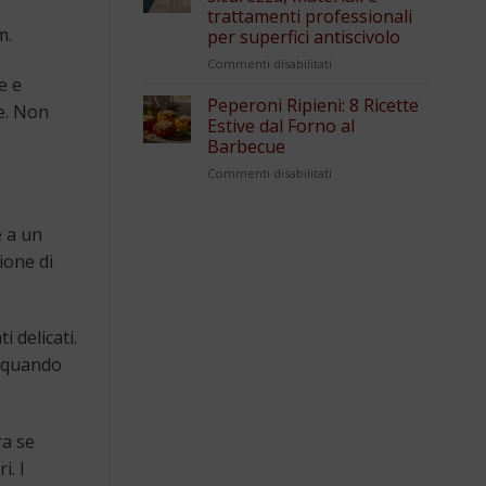
trattamenti professionali
m.
per superfici antiscivolo
su
Commenti disabilitati
Pavimentazioni
e e
piscina:
Peperoni Ripieni: 8 Ricette
ne. Non
sicurezza,
Estive dal Forno al
materiali
Barbecue
e
su
Commenti disabilitati
trattamenti
Peperoni
professionali
Ripieni:
per
8
superfici
e a un
Ricette
antiscivolo
ione di
Estive
dal
Forno
al
 delicati.
Barbecue
a quando
ra se
i. I