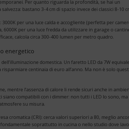
emporanei. Per quanto riguarda la profondità, se hai un
 salvezza: bastano 3-4 cm di spazio invece dei classici 8-10 c
a: 3000K per una luce calda e accogliente (perfetta per camer
a, 6000K per una luce fredda da utilizzare in garage o canti
ficace, calcola circa 300-400 lumen per metro quadro.
io energetico
dell’illuminazione domestica. Un faretto LED da 7W equival
a risparmiare centinaia di euro all’anno. Ma non è solo quest
e, mentre l’assenza di calore li rende sicuri anche in ambienti
tti siano compatibili con i dimmer: non tutti i LED lo sono, m
 atmosfere su misura.
resa cromatica (CRI): cerca valori superiori a 80, meglio anco
i, fondamentale soprattutto in cucina o nello studio dove lavor