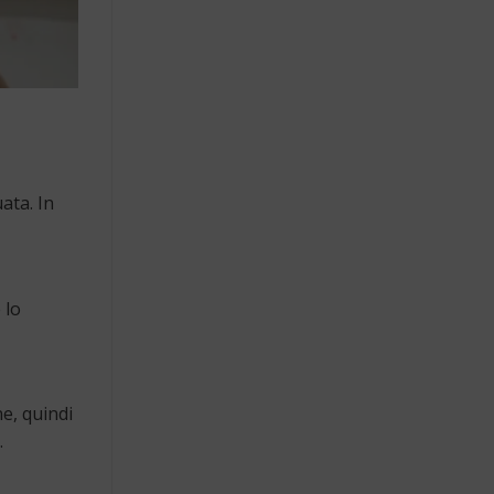
ata. In
 lo
e, quindi
.