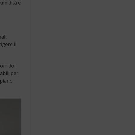
 umidità e
ali.
igere il
orridoi,
abili per
 piano