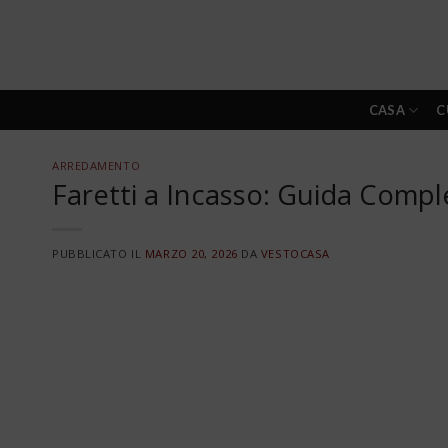
Skip
to
content
CASA
C
ARREDAMENTO
Faretti a Incasso: Guida Compl
PUBBLICATO IL
MARZO 20, 2026
DA
VESTOCASA