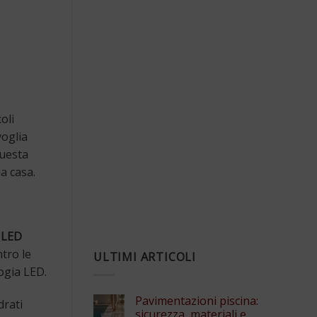
oli
voglia
questa
ua casa.
i LED
tro le
ULTIMI ARTICOLI
logia LED.
Pavimentazioni piscina:
drati
sicurezza, materiali e