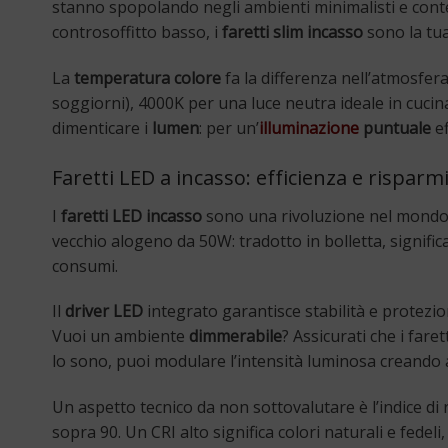
stanno spopolando negli ambienti minimalisti e cont
controsoffitto basso, i
faretti slim incasso
sono la tua
La
temperatura colore
fa la differenza nell’atmosfer
soggiorni), 4000K per una luce neutra ideale in cucin
dimenticare i
lumen
: per un’
illuminazione
puntuale
ef
Faretti LED a incasso: efficienza e risparm
I
faretti LED incasso
sono una rivoluzione nel mondo 
vecchio alogeno da 50W: tradotto in bolletta, signific
consumi.
Il
driver LED
integrato garantisce stabilità e protezion
Vuoi un ambiente
dimmerabile
? Assicurati che i fare
lo sono, puoi modulare l’intensità luminosa creando
Un aspetto tecnico da non sottovalutare è l’indice di 
sopra 90. Un CRI alto significa colori naturali e fedel