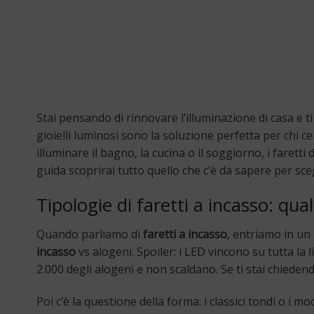
Stai pensando di rinnovare l’illuminazione di casa e t
gioielli luminosi sono la soluzione perfetta per chi c
illuminare il bagno, la cucina o il soggiorno, i farett
guida scoprirai tutto quello che c’è da sapere per sceg
Tipologie di faretti a incasso: qua
Quando parliamo di
faretti a incasso
, entriamo in un
incasso
vs alogeni. Spoiler: i LED vincono su tutta l
2.000 degli alogeni e non scaldano. Se ti stai chieden
Poi c’è la questione della forma: i classici tondi o i m