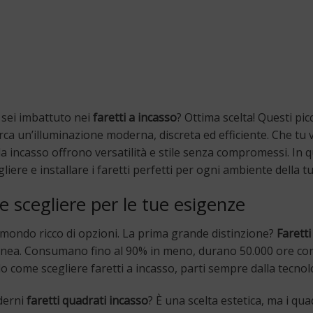
i sei imbattuto nei
faretti a incasso
? Ottima scelta! Questi picc
erca un’illuminazione moderna, discreta ed efficiente. Che tu 
i da incasso offrono versatilità e stile senza compromessi. In 
liere e installare i faretti perfetti per ogni ambiente della t
le scegliere per le tue esigenze
 mondo ricco di opzioni. La prima grande distinzione?
Farett
a linea. Consumano fino al 90% in meno, durano 50.000 ore con
do come scegliere faretti a incasso, parti sempre dalla tecno
oderni
faretti quadrati incasso
? È una scelta estetica, ma i qua