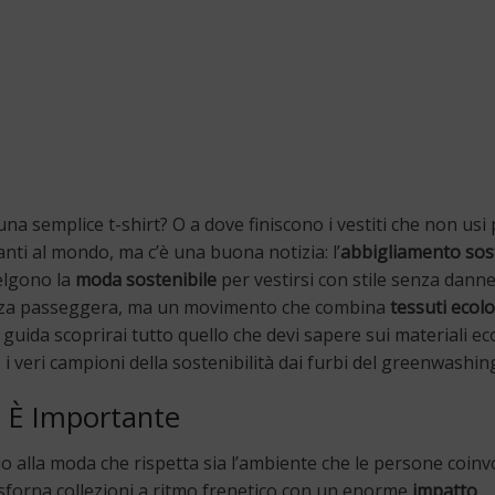
 semplice t-shirt? O a dove finiscono i vestiti che non usi 
anti al mondo, ma c’è una buona notizia: l’
abbigliamento sos
elgono la
moda sostenibile
per vestirsi con stile senza danne
nza passeggera, ma un movimento che combina
tessuti ecolo
uida scoprirai tutto quello che devi sapere sui materiali ec
 i veri campioni della sostenibilità dai furbi del greenwashin
é È Importante
alla moda che rispetta sia l’ambiente che le persone coinvo
e sforna collezioni a ritmo frenetico con un enorme
impatto