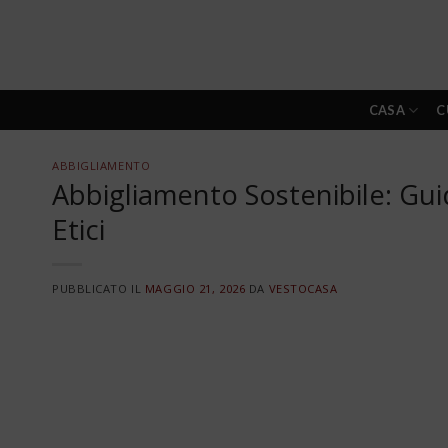
Skip
to
content
CASA
C
ABBIGLIAMENTO
Abbigliamento Sostenibile: Gui
Etici
PUBBLICATO IL
MAGGIO 21, 2026
DA
VESTOCASA