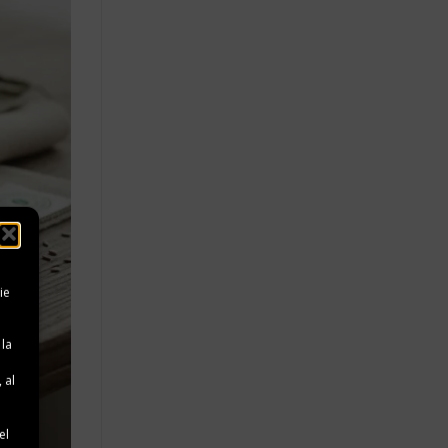
ie
 la
 al
e
el