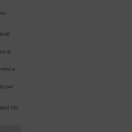
ono
ard).
no di
rreno e
ato per
ard 100