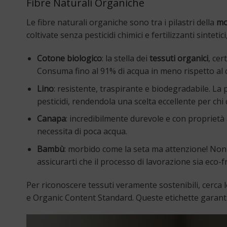
Fibre Naturali Organiche
Le fibre naturali organiche sono tra i pilastri della
mo
coltivate senza pesticidi chimici e fertilizzanti sintet
Cotone biologico
: la stella dei
tessuti organici
, cer
Consuma fino al 91% di acqua in meno rispetto al c
Lino
: resistente, traspirante e biodegradabile. La
pesticidi, rendendola una scelta eccellente per chi
Canapa
: incredibilmente durevole e con proprietà 
necessita di poca acqua.
Bambù
: morbido come la seta ma attenzione! Non t
assicurarti che il processo di lavorazione sia eco-fr
Per riconoscere tessuti veramente sostenibili, cerca 
e Organic Content Standard. Queste etichette garantis