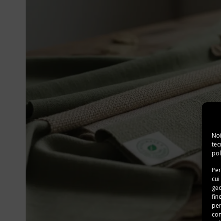
Noi
tec
pol
Per
cui
geo
fin
per
con