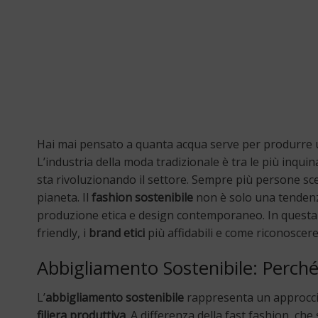
Hai mai pensato a quanta acqua serve per produrre una
L’industria della moda tradizionale è tra le più inquin
sta rivoluzionando il settore. Sempre più persone sc
pianeta. Il
fashion sostenibile
non è solo una tende
produzione etica e design contemporaneo. In questa g
friendly, i
brand etici
più affidabili e come riconoscere
Abbigliamento Sostenibile: Perch
L’
abbigliamento sostenibile
rappresenta un approccio 
filiera produttiva
. A differenza della fast fashion, ch