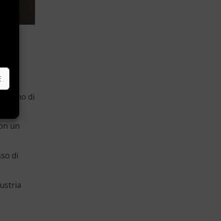
e
E
 consumo di
con un
sso di
dustria