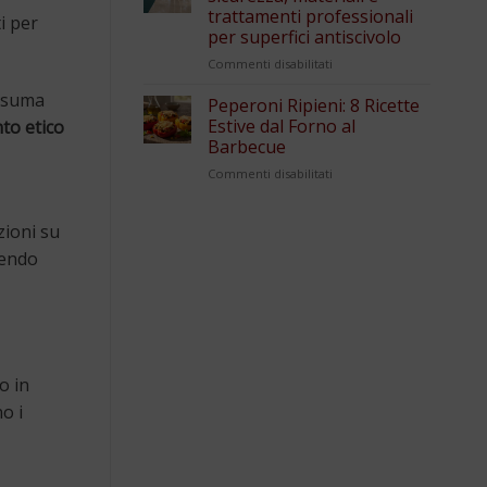
trattamenti professionali
i per
per superfici antiscivolo
su
Commenti disabilitati
Pavimentazioni
onsuma
piscina:
Peperoni Ripieni: 8 Ricette
sicurezza,
Estive dal Forno al
to etico
materiali
Barbecue
e
su
Commenti disabilitati
trattamenti
Peperoni
professionali
Ripieni:
per
8
zioni su
superfici
Ricette
antiscivolo
gendo
Estive
dal
Forno
al
Barbecue
o in
o i