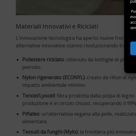
pub
Puo
mom
acc
Materiali Innovativi e Riciclati
sen
L’innovazione tecnologica ha aperto nuove frontiere
alternative innovative stanno rivoluzionando il conce
Poliestere riciclato
: ottenuto da bottiglie di plastic
petrolio.
Nylon rigenerato (ECONYL)
: creato da rifiuti di 
impatto ambientale minimo.
Tencel/Lyocell
: fibra prodotta dalla polpa di legno
produzione è in circolo chiuso, recuperando il 99% d
Piñatex
: un’alternativa vegana alla pelle, realizzat
alimentare.
Tessuti da funghi (Mylo)
: la frontiera più innovativ