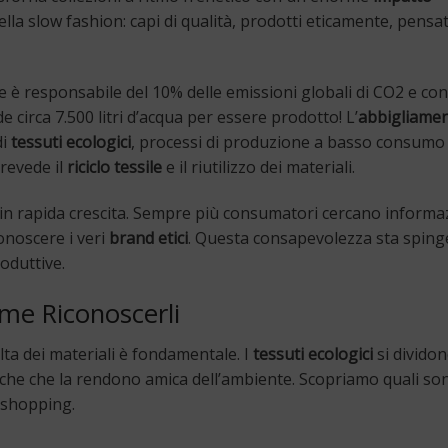
ella slow fashion: capi di qualità, prodotti eticamente, pensat
ale è responsabile del 10% delle emissioni globali di CO2 e c
 circa 7.500 litri d’acqua per essere prodotto! L’
abbigliamen
di
tessuti ecologici
, processi di produzione a basso consumo
prevede il
riciclo tessile
e il riutilizzo dei materiali.
in rapida crescita. Sempre più consumatori cercano informa
onoscere i veri
brand etici
. Questa consapevolezza sta spin
oduttive.
ome Riconoscerli
celta dei materiali è fondamentale. I
tessuti ecologici
si dividon
fiche che la rendono amica dell’ambiente. Scopriamo quali son
i shopping.