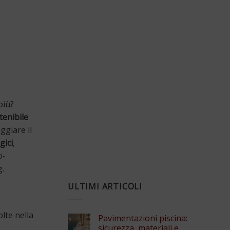
più?
tenibile
ggiare il
gici
,
o-
g.
ULTIMI ARTICOLI
lte nella
Pavimentazioni piscina:
sicurezza, materiali e