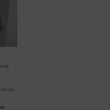
o sia
archi che
quo