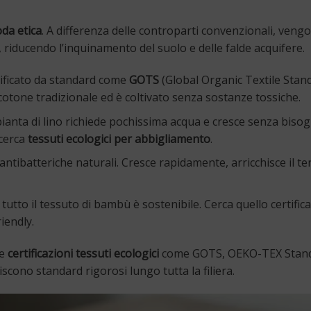
da etica
. A differenza delle controparti convenzionali, veng
ici, riducendo l’inquinamento del suolo e delle falde acquifere.
tificato da standard come
GOTS
(Global Organic Textile Stand
otone tradizionale ed è coltivato senza sostanze tossiche.
 pianta di lino richiede pochissima acqua e cresce senza bisog
 cerca
tessuti ecologici per abbigliamento
.
antibatteriche naturali. Cresce rapidamente, arricchisce il te
utto il tessuto di bambù è sostenibile. Cerca quello certific
iendly.
le
certificazioni tessuti ecologici
come GOTS, OEKO-TEX Stand
cono standard rigorosi lungo tutta la filiera.