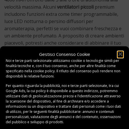
velocità massima. Alcuni
ventilatori piccoli
premium
includono funzioni extra come timer programmabile,
luce LED notturna o persino diffusori per
aromaterapia, perfetti se vuoi combinare freschezza e
un ambiente profumato. A proposito di creare ambienti
piacevoli, potresti anche considerare di abbinare il tuo
ventilatore a un
diffusore per ambienti
per un comfort
Gestisci Consenso Cookie
totale.
Noi e terze parti selezionate utilizziamo cookie o tecnologie simili per
finalità tecniche e, con il tuo consenso, anche per altre finalità come
L’
oscillazione automatica
delle
pale rotanti
è un plus
specificato nella
cookie policy
. Il rifiuto del consenso può rendere non
disponibili le relative funzioni.
che distribuisce l’aria in modo più uniforme, coprendo
un’area maggiore. Valuta anche i materiali: plastica ABS
Per quanto riguarda la pubblicità, noi e terze parti selezionate, tra cui
Google Ads, la cui policy è disponibile a
questo indirizzo
, potremmo
di qualità resiste meglio nel tempo, mentre le griglie
utilizzare dati di geolocalizzazione precisi e l’identificazione attraverso
metalliche offrono maggiore sicurezza e un aspetto più
la scansione del dispositivo, al fine di archiviare e/o accedere a
elegante.
informazioni su un dispositivo e trattare dati personali come i tuoi dati
di utilizzo, per le seguenti finalità pubblicitarie: annunci e contenuti
personalizzati, valutazione degli annunci e del contenuto, osservazioni
Come scegliere un ventilatore da tavolo considerando il
del pubblico e sviluppo di prodotti.
budget? I modelli base USB partono da 10-15 euro,