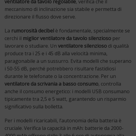
ventilatore da tavolo regolabile
, verifica che il
meccanismo di inclinazione sia stabile e permetta di
direzionare il flusso dove serve.
La
rumorosità decibel
è fondamentale, specialmente se
cerchi il
miglior ventilatore da tavolo silenzioso
per
lavorare o studiare. Un
ventilatore silenzioso
di qualità
produce tra i 25 e i 45 dB alla velocità minima,
paragonabile a un sussurro. Evita modelli che superano
i 50-55 dB, perché potrebbero risultare fastidiosi
durante le telefonate o la concentrazione. Per un
ventilatore da scrivania a basso consumo
, controlla
anche il consumo energetico: i modelli USB consumano
tipicamente tra 2,5 e 5 watt, garantendo un risparmio
significativo sulla bolletta.
Per i modelli ricaricabili, l’autonomia della batteria è
cruciale. Verifica la capacità in mAh: batterie da 2000-
4000 mAh offrono dalle 3 alle 6 ore di autonomia alla