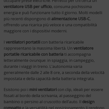
occupare prese elettriche. Perfetto per chi cerca un
ventilatore USB per ufficio
, consuma pochissima
energia e può funzionare tutto il giorno. Molti modelli
più recenti dispongono di
alimentazione USB-C
,
offrendo una ricarica più veloce e una compatibilità
maggiore con i dispositivi moderni.
I
ventilatori portatili
con batteria ricaricabile
rappresentano la massima libertà. Un
ventilatore
portatile ricaricabile con batteria
ti accompagna
letteralmente ovunque: in spiaggia, in campeggio,
durante i viaggi in treno. L’autonomia varia
generalmente dalle 2 alle 8 ore, a seconda della velocità
impostata e della capacità della batteria integrata.
Esistono poi i
mini ventilatori
con clip, ideali per essere
fissati al bordo della scrivania, al passeggino del
bambino o persino al cruscotto dell’auto. Il
design
compatto
e la versatilità nel posizionamento li rendono