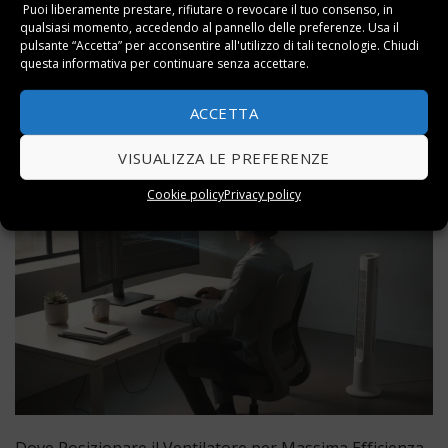
Puoi liberamente prestare, rifiutare o revocare il tuo consenso, in
mentre i
ventilatori portatili
con batteria di buona
qualsiasi momento, accedendo al pannello delle preferenze. Usa il
qualità si trovano tra 20 e 40 euro. Oltre i 50 euro trovi
pulsante “Accetta” per acconsentire all'utilizzo di tali tecnologie. Chiudi
questa informativa per continuare senza accettare.
soluzioni premium con funzioni avanzate. Leggi
sempre le recensioni verificate: prestazioni reali, durata
ACCETTA
della batteria e livello di rumore sono aspetti che
emergono meglio dalle esperienze degli utenti.
VISUALIZZA LE PREFERENZE
Cookie policy
Privacy policy
Dove Posizionare il Ventilatore per Massima Efficienza