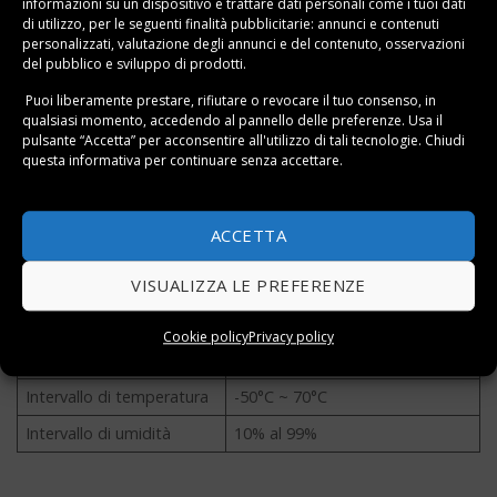
informazioni su un dispositivo e trattare dati personali come i tuoi dati
di utilizzo, per le seguenti finalità pubblicitarie: annunci e contenuti
personalizzati, valutazione degli annunci e del contenuto, osservazioni
del pubblico e sviluppo di prodotti.
(7143)
Puoi liberamente prestare, rifiutare o revocare il tuo consenso, in
9.99 €
qualsiasi momento, accedendo al pannello delle preferenze. Usa il
pulsante “Accetta” per acconsentire all'utilizzo di tali tecnologie. Chiudi
VAI ALL'OFFERTA
questa informativa per continuare senza accettare.
Scheda tecnica
Marca
ThermoPro
ACCETTA
Modello
TP49
VISUALIZZA LE PREFERENZE
Colore
Bianco, Nero
Alimentazione
Batteria 1x AAA
Cookie policy
Privacy policy
Misurazione
Temperatura interna e umidità
Intervallo di temperatura
-50°C ~ 70°C
Intervallo di umidità
10% al 99%