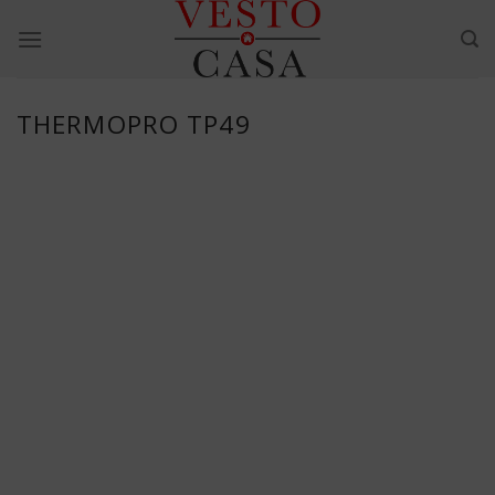
Skip
to
content
THERMOPRO TP49