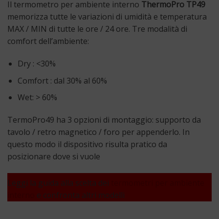
Il termometro per ambiente interno
ThermoPro TP49
memorizza tutte le variazioni di umidità e temperatura
MAX / MIN di tutte le ore / 24 ore. Tre modalità di
comfort dell’ambiente:
Dry : <30%
Comfort : dal 30% al 60%
Wet: > 60%
TermoPro49 ha 3 opzioni di montaggio: supporto da
tavolo / retro magnetico / foro per appenderlo. In
questo modo il dispositivo risulta pratico da
posizionare dove si vuole
Leggi la guida alla scelta dei
termometri per ambiente
interno
e confronta altri modelli