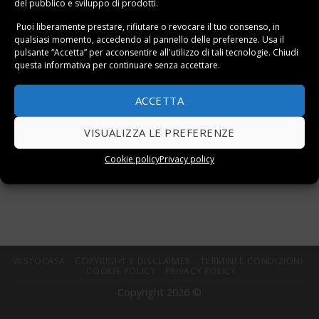
del pubblico e sviluppo di prodotti.
Puoi liberamente prestare, rifiutare o revocare il tuo consenso, in
qualsiasi momento, accedendo al pannello delle preferenze. Usa il
pulsante “Accetta” per acconsentire all'utilizzo di tali tecnologie. Chiudi
questa informativa per continuare senza accettare.
ACCETTA
In questa sezione trovi modelli di tenda doccia in
VISUALIZZA LE PREFERENZE
tessuto.
Cookie policy
Privacy policy
Ti potrebbe anche interessare la
guida alla scelta della
tenda doccia
.
VESTOCASA
COPYRIGHT E DISCLAIMER
TERMINI E CONDIZIONI
COOKIE POLICY
PRIVACY POLICY
Copyright 2026 ©