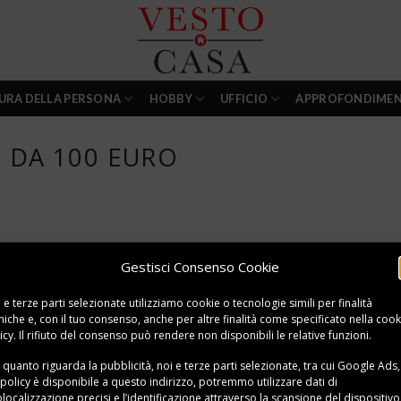
URA DELLA PERSONA
HOBBY
UFFICIO
APPROFONDIMEN
G DA 100 EURO
Gestisci Consenso Cookie
 e terze parti selezionate utilizziamo cookie o tecnologie simili per finalità
niche e, con il tuo consenso, anche per altre finalità come specificato nella
cook
icy
. Il rifiuto del consenso può rendere non disponibili le relative funzioni.
 quanto riguarda la pubblicità, noi e terze parti selezionate, tra cui Google Ads,
 policy è disponibile a
questo indirizzo
, potremmo utilizzare dati di
localizzazione precisi e l’identificazione attraverso la scansione del dispositivo,