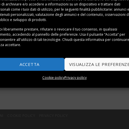
e di archiviare e/o accedere a informazioni su un dispositivo e trattare dati
sonali come i tuoi dati di utilizzo, per le seguenti finalità pubblicitarie: annunci 
tenuti personalizzati, valutazione degli annunci e del contenuto, osservazioni d
blico e sviluppo di prodotti.
 non sai quale scegliere? Non vorresti spendere troppo e il
i liberamente prestare, rifiutare o revocare il tuo consenso, in qualsiasi
 quali sono le
migliori sedie da gaming sotto 100 euro
.
ento, accedendo al pannello delle preferenze. Usa il pulsante “Accetta” per
onsentire all'utilizzo di tali tecnologie. Chiudi questa informativa per continuar
imo sono proprio 100€
za accettare.
lle sedie da gaming
od andare direttamente a scoprire le offe
ACCETTA
VISUALIZZA LE PREFERENZ
Cookie policy
Privacy policy
NI
COOKIE POLICY
PRIVACY POLICY