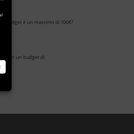
e
el
 tuo budget è un massimo di 100€?
e
rte per un budget di:
E