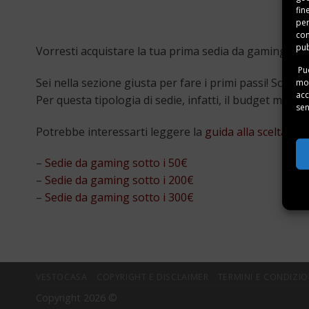
fin
per
con
pub
Vorresti acquistare la tua prima sedia da gaming ma
Puo
Sei nella sezione giusta per fare i primi passi! Scopri
mom
acc
Per questa tipologia di sedie, infatti, il budget min
sen
Potrebbe interessarti leggere la
guida alla scelta de
–
Sedie da gaming sotto i 50€
–
Sedie da gaming sotto i 200€
–
Sedie da gaming sotto i 300€
VESTOCASA
COPYRIGHT E DISCLAIMER
TERMINI E CONDIZIO
Copyright 2026 ©