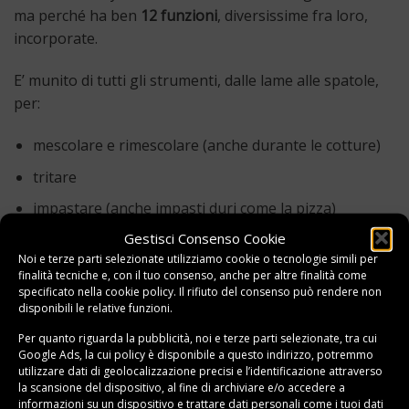
ma perché ha ben
12 funzioni
, diversissime fra loro,
incorporate.
E’ munito di tutti gli strumenti, dalle lame alle spatole,
per:
mescolare e rimescolare (anche durante le cotture)
tritare
impastare (anche impasti duri come la pizza)
Gestisci Consenso Cookie
frullare
Noi e terze parti selezionate utilizziamo cookie o tecnologie simili per
cuocere primi, vellutate e risotti
finalità tecniche e, con il tuo consenso, anche per altre finalità come
specificato nella
cookie policy
. Il rifiuto del consenso può rendere non
cuocere a vapore (grazie alla ciotola Varoma)
disponibili le relative funzioni.
montare a neve
Per quanto riguarda la pubblicità, noi e terze parti selezionate, tra cui
Google Ads, la cui policy è disponibile a
questo indirizzo
, potremmo
emulsionare (per fare ad esempio la maionese in
utilizzare dati di geolocalizzazione precisi e l’identificazione attraverso
casa)
la scansione del dispositivo, al fine di archiviare e/o accedere a
informazioni su un dispositivo e trattare dati personali come i tuoi dati