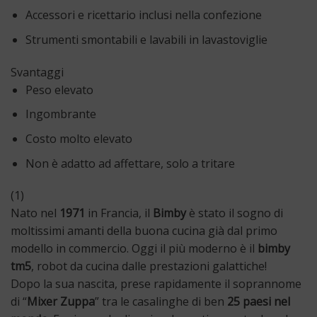
Accessori e ricettario inclusi nella confezione
Strumenti smontabili e lavabili in lavastoviglie
Svantaggi
Peso elevato
Ingombrante
Costo molto elevato
Non è adatto ad affettare, solo a tritare
(1)
Nato nel
1971
in Francia, il
Bimby
è stato il sogno di
moltissimi amanti della buona cucina già dal primo
modello in commercio. Oggi il più moderno è il
bimby
tm5
, robot da cucina dalle prestazioni galattiche!
Dopo la sua nascita, prese rapidamente il soprannome
di “
Mixer Zuppa
” tra le casalinghe di ben
25 paesi nel