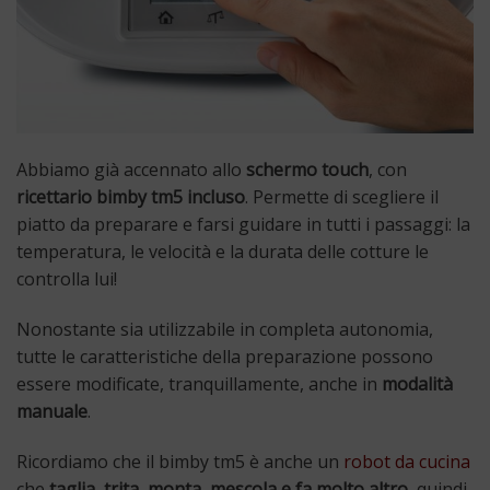
Abbiamo già accennato allo
schermo touch
, con
ricettario bimby tm5 incluso
. Permette di scegliere il
piatto da preparare e farsi guidare in tutti i passaggi: la
temperatura, le velocità e la durata delle cotture le
controlla lui!
Nonostante sia utilizzabile in completa autonomia,
tutte le caratteristiche della preparazione possono
essere modificate, tranquillamente, anche in
modalità
manuale
.
Ricordiamo che il bimby tm5 è anche un
robot da cucina
che
taglia, trita, monta, mescola e fa molto altro
, quindi