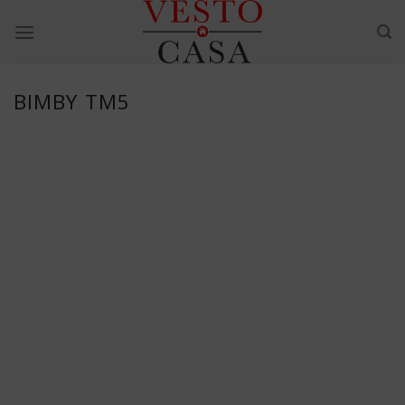
Skip
to
content
BIMBY TM5