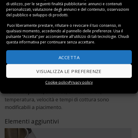
macinare
di utilizzo, per le seguenti finalità pubblicitarie: annunci e contenuti
personalizzati, valutazione degli annunci e del contenuto, osservazioni
scaldare
del pubblico e sviluppo di prodotti.
pesare
Puoi liberamente prestare, rifiutare o revocare il tuo consenso, in
qualsiasi momento, accedendo al pannello delle preferenze. Usa il
pulsante “Accetta” per acconsentire all'utilizzo di tali tecnologie. Chiudi
Eh si! Avete visto bene l’ultima funzione dell’elenco:
questa informativa per continuare senza accettare.
pesare
. Il vorwerk bimby tm5 ha la
bilancia incorporata
,
il che, ve lo diciamo, è veramente utilissimo a
ACCETTA
velocizzare la preparazione delle ricette nello stesso
strumento.
VISUALIZZA LE PREFERENZE
Cookie policy
Privacy policy
Per quanto riguarda la cottura, sono memorizzati già
tre livelli specifici,
anche se, all’occorrenza,
temperatura, velocità e tempi di cottura sono
modificabili a piacimento.
Elementi aggiuntivi