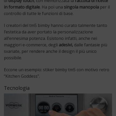
di
display touch
, con memorizzata la
raccolta di ricette
in formato digitale
. Ha poi una
singola manopola
per il
controllo di tutte le funzioni di base.
I creatori del tm5 bimby hanno curato talmente tanto
l’estetica da aver portato la personalizzazione
all’ennesima potenza. Esistono infatti, anche nei
maggiori e-commerce, degli
adesivi,
dalle fantasie più
svariate, per rendere anche il design il più unico
possibile.
Eccone un esempio:
stiker bimby tm5 con motivo retro
“Kitchen Goddess”
.
Tecnologia