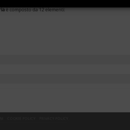
ia
è composto da 12 elementi:
NI
COOKIE POLICY
PRIVACY POLICY