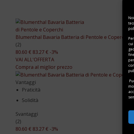
Noi
tec
pol
Blumenthal Bavaria Batteria di Pentole e Coperchi
Per
cui
(2)
geo
80.60 €
83.27 €
-3%
fin
VAI ALL'OFFERTA
per
con
Compra al miglior prezzo
pub
Puo
Vantaggi
mom
Praticità
acc
sen
Solidità
Svantaggi
(2)
80.60 €
83.27 €
-3%