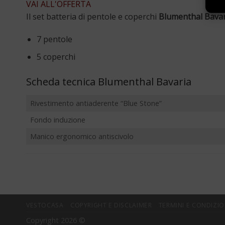
VAI ALL'OFFERTA
Il set batteria di pentole e coperchi
Blumenthal Bavar
7 pentole
5 coperchi
Scheda tecnica Blumenthal Bavaria
Rivestimento antiaderente “Blue Stone”
Fondo induzione
Manico ergonomico antiscivolo
VESTOCASA
COPYRIGHT E DISCLAIMER
TERMINI E CONDIZIO
Copyright 2026 ©