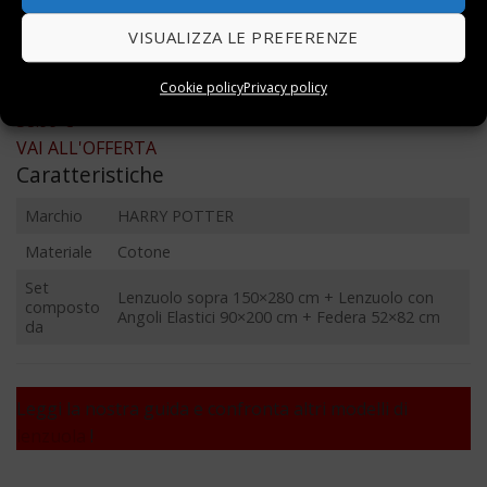
Ideale per gli appassionati della saga
VISUALIZZA LE PREFERENZE
Svantaggi
Cookie policy
Privacy policy
(168)
38.99 €
VAI ALL'OFFERTA
Caratteristiche
Marchio
HARRY POTTER
Materiale
Cotone
Set
Lenzuolo sopra 150×280 cm + Lenzuolo con
composto
Angoli Elastici 90×200 cm + Federa 52×82 cm
da
Leggi la nostra guida e confronta altri modelli di
lenzuola
!