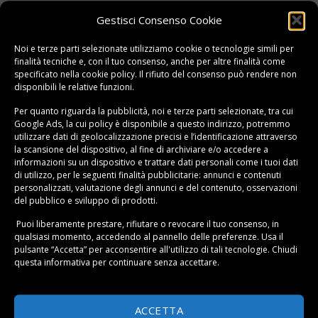
Gestisci Consenso Cookie
Noi e terze parti selezionate utilizziamo cookie o tecnologie simili per
finalità tecniche e, con il tuo consenso, anche per altre finalità come
specificato nella
cookie policy
. Il rifiuto del consenso può rendere non
disponibili le relative funzioni.
Per quanto riguarda la pubblicità, noi e terze parti selezionate, tra cui
Google Ads, la cui policy è disponibile a
questo indirizzo
, potremmo
utilizzare dati di geolocalizzazione precisi e l’identificazione attraverso
la scansione del dispositivo, al fine di archiviare e/o accedere a
informazioni su un dispositivo e trattare dati personali come i tuoi dati
di utilizzo, per le seguenti finalità pubblicitarie: annunci e contenuti
Lenzuola Harry Potter una piazza e mezza
personalizzati, valutazione degli annunci e del contenuto, osservazioni
(168)
del pubblico e sviluppo di prodotti.
38.99 €
Puoi liberamente prestare, rifiutare o revocare il tuo consenso, in
VAI ALL'OFFERTA
qualsiasi momento, accedendo al pannello delle preferenze. Usa il
Compra al miglior prezzo
pulsante “Accetta” per acconsentire all'utilizzo di tali tecnologie. Chiudi
questa informativa per continuare senza accettare.
Vantaggi
100% cotone
ACCETTA