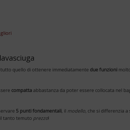
gliori
 lavasciuga
i tutto quello di ottenere immediatamente
due funzioni
molto 
essere
compatta
abbastanza da poter essere collocata nel bag
servare
5 punti fondamentali
, il
modello
, che si differenzia 
il tanto temuto
prezzo
!