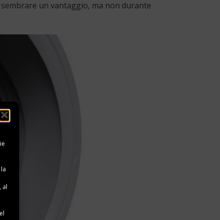
be sembrare un vantaggio, ma non durante
ie
 la
 al
e
el