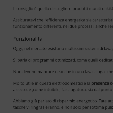
Il consiglio è quello di scegliere prodotti muniti di
sis
Assicuratevi che l’efficienza energetica sia caratteri
funzionamento differenti, nei due processi: anche l’e
Funzionalità
Oggi, nel mercato esistono moltissimi sistemi di lav
Si parla di programmi ottimizzati, come quelli dedicat
Non devono mancare neanche in una lavasciuga, che da
Molto utile in questi elettrodomestici è la
presenza de
a secco, e ,come intuibile, l’asciugatura, sia dal pun
Abbiamo già parlato di risparmio energetico. Fate at
tasche vi ringrazieranno, e non solo per l’ottima puliz