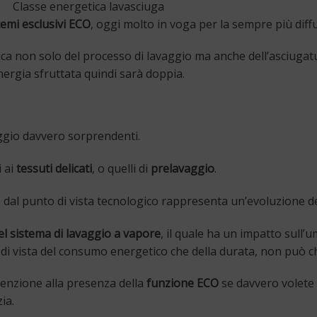
Classe energetica lavasciuga
temi esclusivi ECO
, oggi molto in voga per la sempre più diffu
stica non solo del processo di lavaggio ma anche dell’asciugat
nergia sfruttata quindi sarà doppia.
aggio davvero sorprendenti.
i ai
tessuti delicati
, o quelli di
prelavaggio
.
l punto di vista tecnologico rappresenta un’evoluzione del
l sistema di lavaggio a vapore
, il quale ha un impatto sull’
to di vista del consumo energetico che della durata, non può 
tenzione alla presenza della
funzione ECO
se davvero volete 
ia.