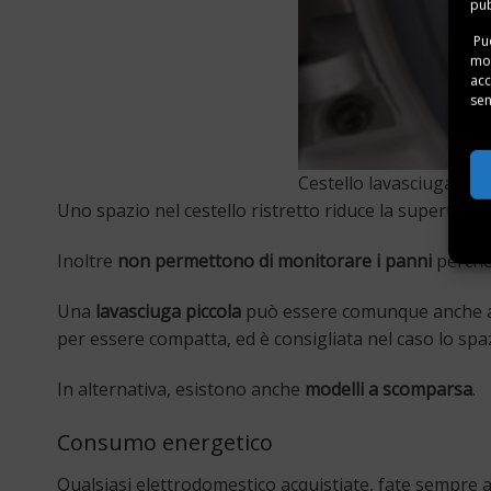
pub
Puo
mom
acc
sen
Cestello lavasciuga
Uno spazio nel cestello ristretto riduce la superficie d
Inoltre
non permettono di monitorare i panni
perché 
Una
lavasciuga piccola
può essere comunque anche a 
per essere compatta, ed è consigliata nel caso lo spazi
In alternativa, esistono anche
modelli a scomparsa
.
Consumo energetico
Qualsiasi elettrodomestico acquistiate, fate sempre 