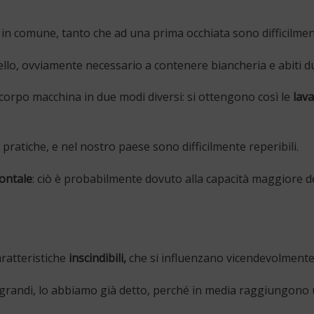
n comune, tanto che ad una prima occhiata sono difficilmente
ello, ovviamente necessario a contenere biancheria e abiti d
corpo macchina in due modi diversi: si ottengono così le
lava
tiche, e nel nostro paese sono difficilmente reperibili.
rontale
: ciò è probabilmente dovuto alla capacità maggiore d
ratteristiche
inscindibili,
che si influenzano vicendevolmente
 grandi, lo abbiamo già detto, perché in media raggiungono