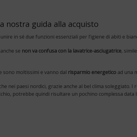
a nostra guida alla acquisto
nire in sé due funzioni essenziali per l’igiene di abiti e bian
 anche se
non va confusa con la lavatrice-asciugatrice
, simil
le sono moltissimi e vanno dal
risparmio energetico
ad una m
che nei paesi nordici, grazie anche al bel clima soleggiato.
cchio, potrebbe quindi risultare un pochino complessa data la