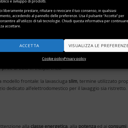
blico e sviluppo di prodotti.
i liberamente prestare, rifiutare o revocare il tuo consenso, in qualsiasi
ento, accedendo al pannello delle preferenze. Usa il pulsante “Accetta” per
onsentire all'utilizzo di tali tecnologie. Chiudi questa informativa per continuar
za accettare.
ACCETTA
VISUALIZZA LE PREFERENZ
ei tessuti a contatto con l’aria e rallenta i processi di rinfr
Cookie policy
Privacy policy
prive di oblò in trasparenza.
modello frontale: la lavasciuga
slim
, termine utilizzato pro
o dedicato all’elettrodomestico per il lavaggio sia ristretto.
attenzione alla
classe energetica
, alla
potenza
ed ai
consumi 