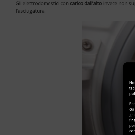
Gli elettrodomestici con
carico dall’alto
invece non su
l’asciugatura.
Noi
tec
pol
Per
cui
geo
fin
per
con