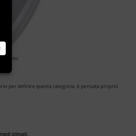
e
E
escamento.
prio per definire questa categoria, è pensata proprio
medi stimati
.