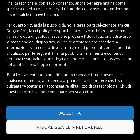
Il Regalo Perfetto per una Nuova Casa
finalità tecniche e, con il tuo consenso, anche per altre finalità come
specificato nella
cookie policy
. Il rifiuto del consenso può rendere non
Quando qualcuno si trasferisce in una nuova
disponibili le relative funzioni.
abitazione, le candele rappresentano il simbolo
Per quanto riguarda la pubblicità, noi e terze parti selezionate, tra cui
perfetto di un nuovo inizio. Aiutano a trasformare uno
Google Ads, la cui policy è disponibile a
questo indirizzo
, potremmo
spazio vuoto in un focolare accogliente, creando
utilizzare dati di geolocalizzazione precisi e l’identificazione attraverso
la scansione del dispositivo, al fine di archiviare e/o accedere a
immediatamente quella sensazione di “casa” che tutti
informazioni su un dispositivo e trattare dati personali come i tuoi dati
cerchiamo.
di utilizzo, per le seguenti finalità pubblicitarie: annunci e contenuti
personalizzati, valutazione degli annunci e del contenuto, osservazioni
del pubblico e sviluppo di prodotti.
Tendenze 2025: Le Candele Più Ricercate del
Momento
Puoi liberamente prestare, rifiutare o revocare il tuo consenso, in
qualsiasi momento, accedendo al pannello delle preferenze. Usa il
Il mondo delle candele decorative evolve
pulsante “Accetta” per acconsentire all'utilizzo di tali tecnologie. Chiudi
questa informativa per continuare senza accettare.
costantemente, influenzato dalle tendenze del design
d’interni e della profumeria.
ACCETTA
Candele Artistiche e Design Scultorei
Quest’anno dominano le candele con forme
VISUALIZZA LE PREFERENZE
architettoniche e scultoree. Non più semplici cilindri, ma