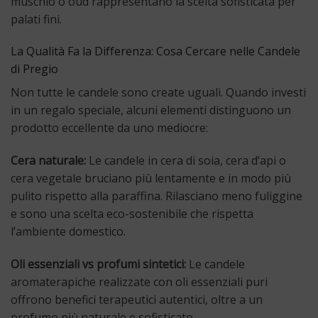
muschio o oud rappresentano la scelta sofisticata per
palati fini.
La Qualità Fa la Differenza: Cosa Cercare nelle Candele
di Pregio
Non tutte le candele sono create uguali. Quando investi
in un regalo speciale, alcuni elementi distinguono un
prodotto eccellente da uno mediocre:
Cera naturale:
Le candele in cera di soia, cera d’api o
cera vegetale bruciano più lentamente e in modo più
pulito rispetto alla paraffina. Rilasciano meno fuliggine
e sono una scelta eco-sostenibile che rispetta
l’ambiente domestico.
Oli essenziali vs profumi sintetici:
Le candele
aromaterapiche realizzate con oli essenziali puri
offrono benefici terapeutici autentici, oltre a un
profumo più naturale e sofisticato.