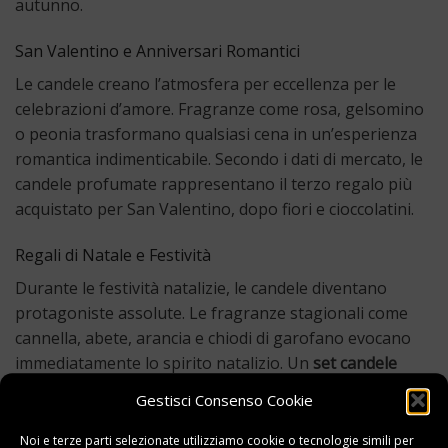
autunno.
San Valentino e Anniversari Romantici
Le candele creano l’atmosfera per eccellenza per le
celebrazioni d’amore. Fragranze come rosa, gelsomino
o peonia trasformano qualsiasi cena in un’esperienza
romantica indimenticabile. Secondo i dati di mercato, le
candele profumate rappresentano il terzo regalo più
acquistato per San Valentino, dopo fiori e cioccolatini.
Regali di Natale e Festività
Durante le festività natalizie, le candele diventano
protagoniste assolute. Le fragranze stagionali come
cannella, abete, arancia e chiodi di garofano evocano
immediatamente lo spirito natalizio. Un
set candele
profumate
a tema festivo è un classico intramontabile
Gestisci Consenso Cookie
che riscalda il cuore quanto la casa.
Noi e terze parti selezionate utilizziamo cookie o tecnologie simili per