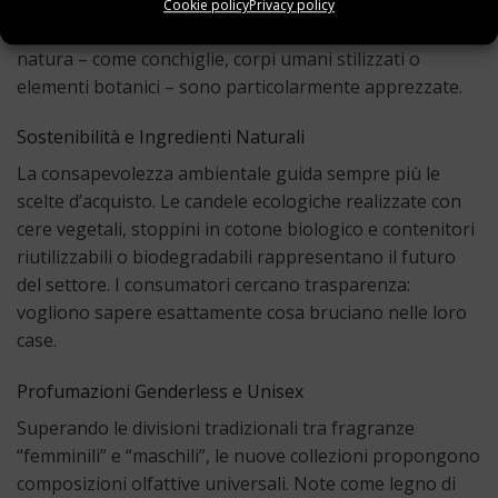
vere opere d’arte che decorano gli spazi anche quando
Cookie policy
Privacy policy
non sono accese. Le forme organiche ispirate alla
natura – come conchiglie, corpi umani stilizzati o
elementi botanici – sono particolarmente apprezzate.
Sostenibilità e Ingredienti Naturali
La consapevolezza ambientale guida sempre più le
scelte d’acquisto. Le candele ecologiche realizzate con
cere vegetali, stoppini in cotone biologico e contenitori
riutilizzabili o biodegradabili rappresentano il futuro
del settore. I consumatori cercano trasparenza:
vogliono sapere esattamente cosa bruciano nelle loro
case.
Profumazioni Genderless e Unisex
Superando le divisioni tradizionali tra fragranze
“femminili” e “maschili”, le nuove collezioni propongono
composizioni olfattive universali. Note come legno di