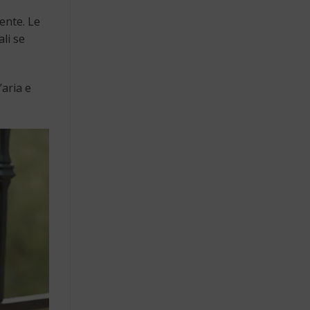
ente. Le
li se
’aria e