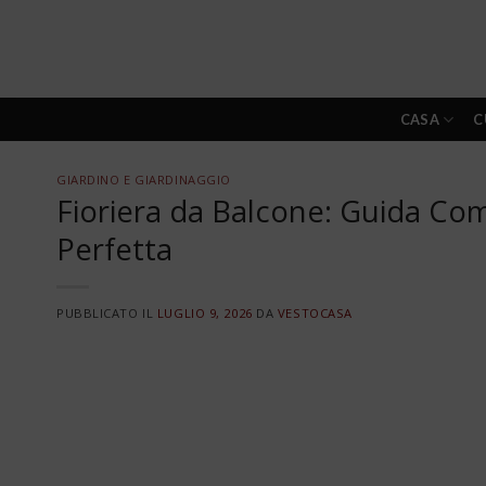
Skip
to
content
CASA
C
GIARDINO E GIARDINAGGIO
Fioriera da Balcone: Guida Compl
Perfetta
PUBBLICATO IL
LUGLIO 9, 2026
DA
VESTOCASA