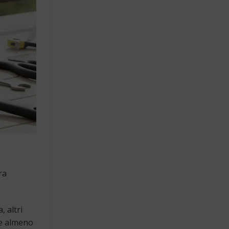
ra
, altri
re almeno