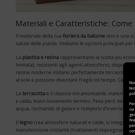
Materiali e Caratteristiche: Come 
Il materiale della tua
fioriera da balcone
non è una sce
salute delle piante. Vediamo le opzioni principali per 
La
plastica e resina
rappresentano la scelta più econ
limitata), resistenti agli agenti atmosferici, disponibi
resine moderne imitano perfettamente terracotta, legn
al sole e possono diventare fragili col tempo. Cerca
Noi
tec
La
terracotta
è il classico intramontabile: materiale t
pol
e calda, buon isolamento termico. Pesa però molto (a
Per
acqua, rischiando di gelare e rompersi d’inverno. Per
cui
geo
fin
Il
legno
crea atmosfere naturali e calde, si integra b
per
manutenzione costante (trattamenti impregnanti), te
con