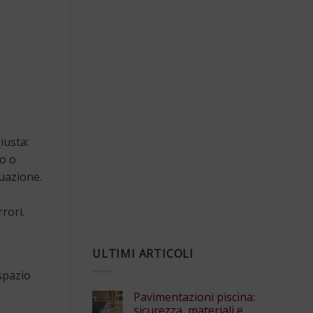
iusta:
to o
uazione.
rori.
ULTIMI ARTICOLI
 spazio
Pavimentazioni piscina:
sicurezza, materiali e