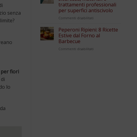
trattamenti professionali
di
per superfici antiscivolo
azio senza
su
Commenti disabilitati
limite?
Pavimentazioni
piscina:
Peperoni Ripieni: 8 Ricette
sicurezza,
Estive dal Forno al
materiali
Barbecue
creano
e
su
Commenti disabilitati
trattamenti
Peperoni
professionali
Ripieni:
per
8
superfici
Ricette
antiscivolo
per fiori
Estive
 di
dal
Forno
do lo
al
Barbecue
 da