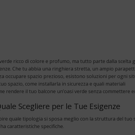
erde ricco di colore e profumo, ma tutto parte dalla scelta g
genze. Che tu abbia una ringhiera stretta, un ampio parapet
 occupare spazio prezioso, esistono soluzioni per ogni sit
tuo spazio, come installarla in sicurezza e quali materiali
e rendere il tuo balcone un’oasi verde senza commettere er
Quale Scegliere per le Tue Esigenze
apire quale tipologia si sposa meglio con la struttura del tuo
a caratteristiche specifiche.