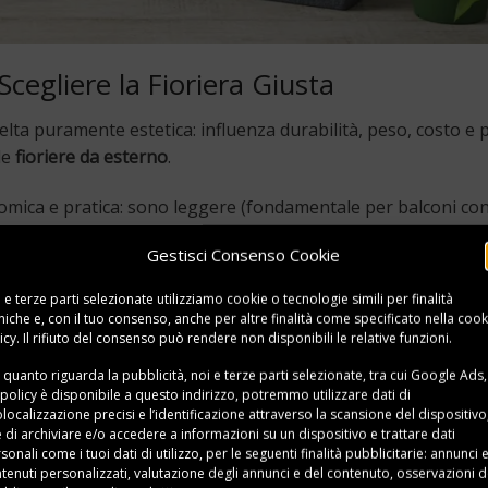
Scegliere la Fioriera Giusta
lta puramente estetica: influenza durabilità, peso, costo e 
le
fioriere da esterno
.
omica e pratica: sono leggere (fondamentale per balconi co
li in infinite forme e colori, e spesso includono sottovaso int
Gestisci Consenso Cookie
o o pietra. Il punto debole? Quelle di bassa qualità si scol
 sempre prodotti con protezione UV.
 e terze parti selezionate utilizziamo cookie o tecnologie simili per finalità
niche e, con il tuo consenso, anche per altre finalità come specificato nella
cook
raspirante che favorisce l’ossigenazione delle radici, estetica
icy
. Il rifiuto del consenso può rendere non disponibili le relative funzioni.
ttenzione alla portata del balcone), si scheggia facilmente 
 quanto riguarda la pubblicità, noi e terze parti selezionate, tra cui Google Ads,
fetta per
gerani
e piante mediterranee che amano l’asciutto.
 policy è disponibile a
questo indirizzo
, potremmo utilizzare dati di
localizzazione precisi e l’identificazione attraverso la scansione del dispositivo,
e di archiviare e/o accedere a informazioni su un dispositivo e trattare dati
ene con arredi outdoor e offre buon isolamento. Richiede pe
sonali come i tuoi dati di utilizzo, per le seguenti finalità pubblicitarie: annunci 
nde a deteriorarsi con umidità e pioggia, e non è economico
tenuti personalizzati, valutazione degli annunci e del contenuto, osservazioni d