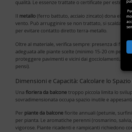
pub
qualità. Le essenze trattate o certificate per esterno
Puo
Il
metallo
(ferro battuto, acciaio zincato) dona elegan
mom
acc
vento. Può arrugginire se non trattato, si scalda molto
sen
per evitare contatto diretto terra-metallo.
Oltre al materiale, verifica sempre: presenza di fori d
adeguata alle piante scelte (minimo 15-20 cm per fior
proteggere pavimenti e vicini dai gocciolamenti, e pe
pensi).
Dimensioni e Capacità: Calcolare lo Spazi
Una
fioriera da balcone
troppo piccola limita lo svil
sovradimensionata occupa spazio inutile e appesantisc
Per
piante da balcone
fiorite annuali (petunie, surfi
per pianta. Le aromatiche perenni (rosmarino, salvia
vigorose. Piante ricadenti e rampicanti richiedono c