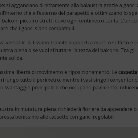
e: si agganciano direttamente alla balaustra grazie a ganci 
all’interno che all’esterno del parapetto e ottimizzano lo sp
balconi piccoli o stretti dove ogni centimetro conta. L’unico 
arti che i ganci siano compatibili.
 versatile: si fissano tramite supporti a muro o soffitto e 
austra piena o se vuoi sfruttare l’altezza del balcone. Tra gli
nte solida.
assima libertà di movimento e riposizionamento. Le
cassette 
i lungo tutto il perimetro, mentre i vasi singoli consentono
 Lo svantaggio principale è che occupano pavimento, riducen
laustra in muratura piena richiederà fioriere da appendere o
presta benissimo alle cassette con ganci regolabili.