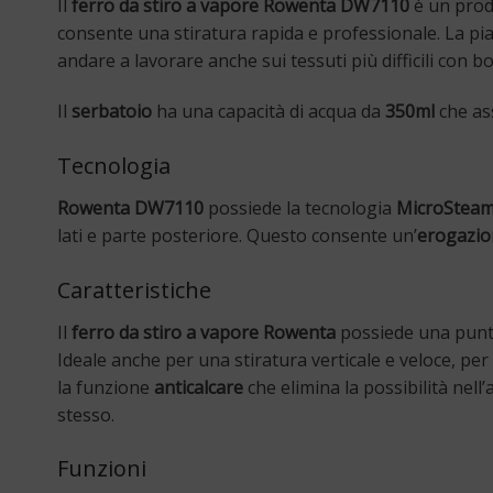
Il
ferro da stiro a vapore Rowenta DW7110
è un prodo
consente una stiratura rapida e professionale. La pia
andare a lavorare anche sui tessuti più difficili con bot
Il
serbatoio
ha una capacità di acqua da
350ml
che ass
Tecnologia
Rowenta DW7110
possiede la tecnologia
MicroSteam
lati e parte posteriore. Questo consente un’
erogazio
Caratteristiche
Il
ferro da stiro a vapore Rowenta
possiede una punta 
Ideale anche per una stiratura verticale e veloce, pe
la funzione
anticalcare
che elimina la possibilità nell
stesso.
Funzioni