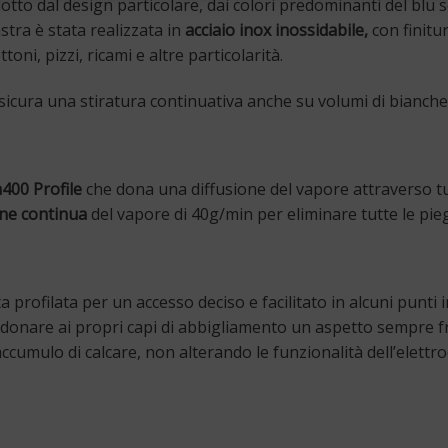
tto dal design particolare, dai colori predominanti del blu 
stra è stata realizzata in
acciaio inox inossidabile,
con finitu
toni, pizzi, ricami e altre particolarità.
icura una stiratura continuativa anche su volumi di biancher
400 Profile
che dona una diffusione del vapore attraverso tutt
ne continua
del vapore di 40g/min per eliminare tutte le pi
profilata per un accesso deciso e facilitato in alcuni punti ir
r donare ai propri capi di abbigliamento un aspetto sempre f
’accumulo di calcare, non alterando le funzionalità dell’elet