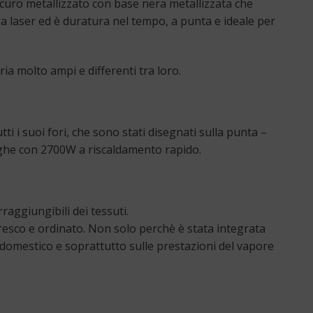
scuro metallizzato con base nera metallizzata che
ra laser ed è duratura nel tempo, a punta e ideale per
ia molto ampi e differenti tra loro.
i i suoi fori, che sono stati disegnati sulla punta –
eghe con 2700W a riscaldamento rapido.
raggiungibili dei tessuti.
resco e ordinato. Non solo perchè è stata integrata
trodomestico e soprattutto sulle prestazioni del vapore