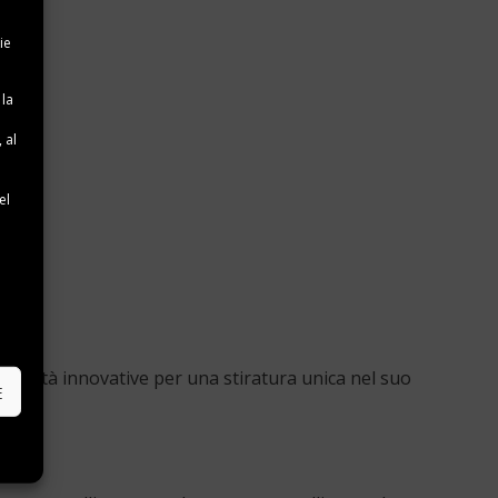
ie
 la
 al
e
el
e
onalità innovative per una stiratura unica nel suo
E