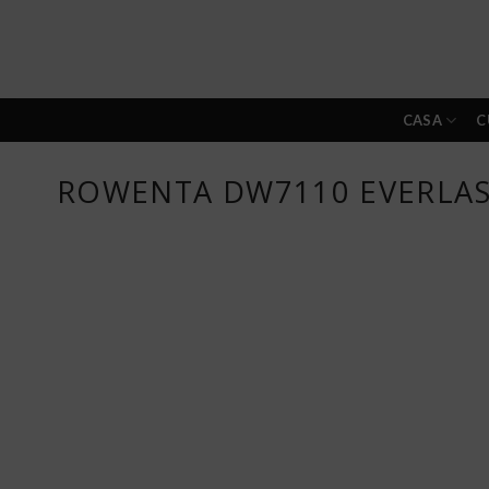
Skip
to
content
CASA
C
ROWENTA DW7110 EVERLAS