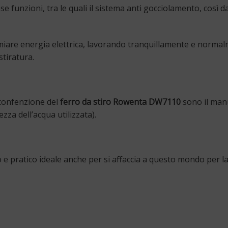
 funzioni, tra le quali il sistema anti gocciolamento, così 
iare energia elettrica, lavorando tranquillamente e normalm
stiratura.
a confenzione del
ferro da stiro Rowenta DW7110
sono il manua
zza dell’acqua utilizzata).
ro e pratico ideale anche per si affaccia a questo mondo per 