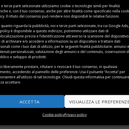
 e terze parti selezionate utilizziamo cookie o tecnologie simili per finalità
niche e, con il tuo consenso, anche per altre finalità come specificato nella
cook
icy
. Il rifiuto del consenso può rendere non disponibili le relative funzioni.
 quanto riguarda la pubblicità, noi e terze parti selezionate, tra cui Google Ads,
 policy è disponibile a
questo indirizzo
, potremmo utilizzare dati di
localizzazione precisi e l’identificazione attraverso la scansione del dispositivo,
e di archiviare e/o accedere a informazioni su un dispositivo e trattare dati
sonali come i tuoi dati di utilizzo, per le seguenti finalità pubblicitarie: annunci 
tenuti personalizzati, valutazione degli annunci e del contenuto, osservazioni d
blico e sviluppo di prodotti.
i liberamente prestare, rifiutare o revocare il tuo consenso, in qualsiasi
ento, accedendo al pannello delle preferenze. Usa il pulsante “Accetta” per
onsentire all'utilizzo di tali tecnologie. Chiudi questa informativa per continuar
za accettare.
i Rowenta DW7110
 affidarsi totalmente ad un elettrodomestico, dotato di funzi
ACCETTA
VISUALIZZA LE PREFERENZ
Cookie policy
Privacy policy