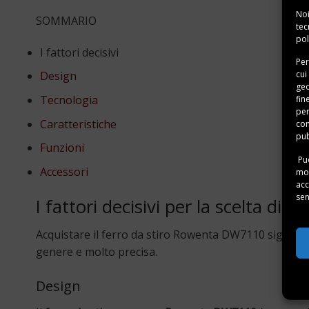
Noi
SOMMARIO
tec
pol
I fattori decisivi
Per
cui
Design
geo
Tecnologia
fin
per
Caratteristiche
con
pub
Funzioni
Puo
Accessori
mom
acc
sen
I fattori decisivi per la scelta d
Acquistare il ferro da stiro Rowenta DW7110 significa
genere e molto precisa.
Design