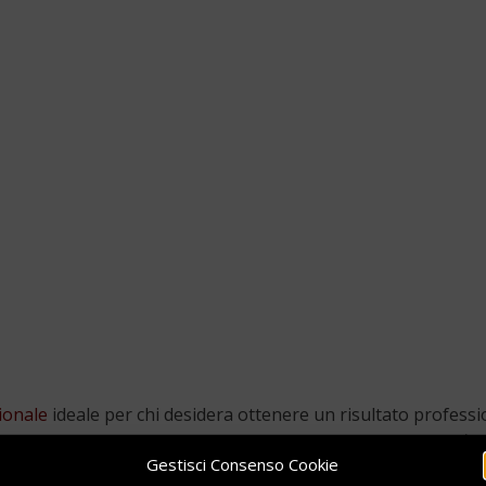
sionale
ideale per chi desidera ottenere un risultato professio
 modalità silenziosa e veloce eliminando ogni tipologia di
rig
Gestisci Consenso Cookie
o quali sono le sue caratteristiche e il motivo per la quale s