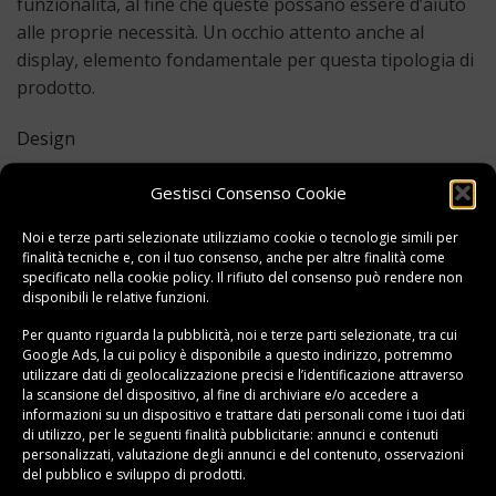
funzionalità, al fine che queste possano essere d’aiuto
alle proprie necessità. Un occhio attento anche al
display, elemento fondamentale per questa tipologia di
prodotto.
Design
La
Casio FX 570 ES Plus
è una
calcolatrice scientifica
Gestisci Consenso Cookie
disegnata appositamente perchè possa fare al caso di
studenti e professionisti, utilizzabile quindi
in ogni
Noi e terze parti selezionate utilizziamo cookie o tecnologie simili per
ambito.
finalità tecniche e, con il tuo consenso, anche per altre finalità come
specificato nella
cookie policy
. Il rifiuto del consenso può rendere non
Il colore predominante è quello del grigio chiaro
disponibili le relative funzioni.
accompagnato da un nero tenue sulla cornice, con tasti
Per quanto riguarda la pubblicità, noi e terze parti selezionate, tra cui
che sempre in nero – bianco e arancione.
Google Ads, la cui policy è disponibile a
questo indirizzo
, potremmo
utilizzare dati di geolocalizzazione precisi e l’identificazione attraverso
Il suo peso è pari a
100 grammi,
molto meno della
la scansione del dispositivo, al fine di archiviare e/o accedere a
informazioni su un dispositivo e trattare dati personali come i tuoi dati
media attuale, ideale per essere riposto all’interno di
di utilizzo, per le seguenti finalità pubblicitarie: annunci e contenuti
una tasca o per essere trasportato in borsa senza che
personalizzati, valutazione degli annunci e del contenuto, osservazioni
prenda troppo spazio.
del pubblico e sviluppo di prodotti.