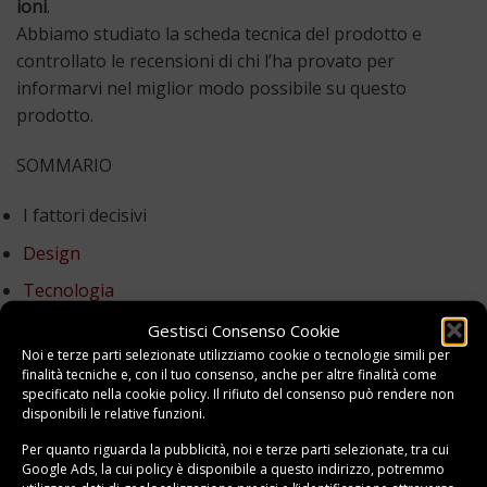
ioni
.
Abbiamo studiato la scheda tecnica del prodotto e
controllato le recensioni di chi l’ha provato per
informarvi nel miglior modo possibile su questo
prodotto.
SOMMARIO
I fattori decisivi
Design
Tecnologia
Potenza
Gestisci Consenso Cookie
Noi e terze parti selezionate utilizziamo cookie o tecnologie simili per
Accessori
finalità tecniche e, con il tuo consenso, anche per altre finalità come
specificato nella
cookie policy
. Il rifiuto del consenso può rendere non
Conclusioni
disponibili le relative funzioni.
Per quanto riguarda la pubblicità, noi e terze parti selezionate, tra cui
Scheda tecnica
Google Ads, la cui policy è disponibile a
questo indirizzo
, potremmo