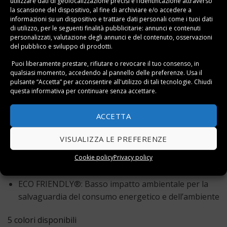
Durata: 2.000 ore
utilizzare dati di geolocalizzazione precisi e l’identificazione attraverso
la scansione del dispositivo, al fine di archiviare e/o accedere a
Portata d’aria: 75 m3/h
informazioni su un dispositivo e trattare dati personali come i tuoi dati
di utilizzo, per le seguenti finalità pubblicitarie: annunci e contenuti
Aria fredda: Istantanea azionata da microswitch
personalizzati, valutazione degli annunci e del contenuto, osservazioni
del pubblico e sviluppo di prodotti.
2 Velocità
Puoi liberamente prestare, rifiutare o revocare il tuo consenso, in
IONIC & CERAMIC ® TECHNOLOGY: Indispensabile
qualsiasi momento, accedendo al pannello delle preferenze. Usa il
pulsante “Accetta” per acconsentire all'utilizzo di tali tecnologie. Chiudi
per la salute e per l’eliminazione dell’elettricità
questa informativa per continuare senza accettare.
statica del capello
Potenza: 2.100 Watt
ACCETTA
Silenziatore incorporato
VISUALIZZA LE PREFERENZE
3 metri di cavo robustissimo
Cookie policy
Privacy policy
4 Temperature
ECO FRIENDLY®: Basso impatto ambientale per la
salvaguardia del consumo energetico e dell’ambiente
5 colori disponibili