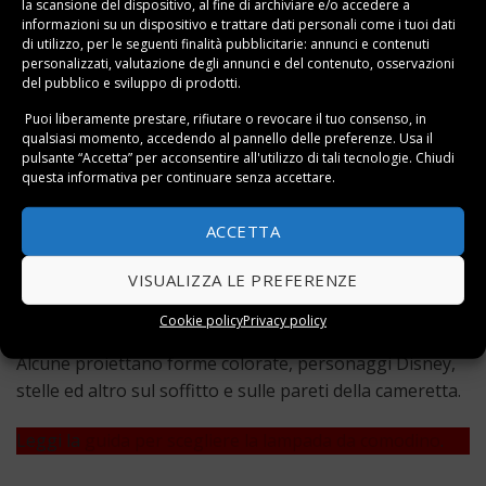
la scansione del dispositivo, al fine di archiviare e/o accedere a
informazioni su un dispositivo e trattare dati personali come i tuoi dati
di utilizzo, per le seguenti finalità pubblicitarie: annunci e contenuti
personalizzati, valutazione degli annunci e del contenuto, osservazioni
del pubblico e sviluppo di prodotti.
Puoi liberamente prestare, rifiutare o revocare il tuo consenso, in
qualsiasi momento, accedendo al pannello delle preferenze. Usa il
pulsante “Accetta” per acconsentire all'utilizzo di tali tecnologie. Chiudi
questa informativa per continuare senza accettare.
La migliore
Rapporto Qualità/Prezzo
L’Economica
ACCETTA
Le lampade da comodino per la cameretta dei bambini
VISUALIZZA LE PREFERENZE
hanno un design particolare ed emettono una luce
soffusa che può accompagnare il bambino o la
Cookie policy
Privacy policy
bambina nelle ore notturne durante il sonno.
Alcune proiettano forme colorate, personaggi Disney,
stelle ed altro sul soffitto e sulle pareti della cameretta.
Leggi la
guida per scegliere la lampada da comodino
.