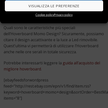
lunga durata e garantisce un uso prolungato nel
VISUALIZZA LE PREFERENZE
tempo. Per la ricarica completa del prodotto, ci
Cookie policy
Privacy policy
vorranno poche ore.
Quali sono le caratteristiche più speciali
dell’Hoverboard Momo Design? Sicuramente, possiamo
citare il design accattivante e la luce a Led rimovibile.
Quest’ultima vi permetterà di utilizzare l’Hoverboard
anche nelle ore serali in totale sicurezza.
Potrebbe interessarti leggere la
guida all’acquisto del
migliore hoverboard
.
[ebayfeedsforwordpress
feed=”http://rest.ebay.com/epn/v1/find/item.rss?
keyword=hoverboard+momo+design&sortOrder=BestMatc
items=”8″]