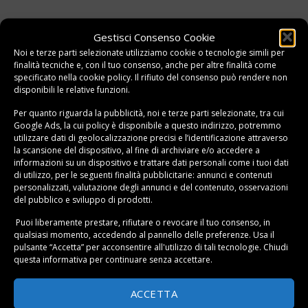
Gestisci Consenso Cookie
Noi e terze parti selezionate utilizziamo cookie o tecnologie simili per
finalità tecniche e, con il tuo consenso, anche per altre finalità come
specificato nella
cookie policy
. Il rifiuto del consenso può rendere non
disponibili le relative funzioni.
Per quanto riguarda la pubblicità, noi e terze parti selezionate, tra cui
L’Hoverboard Momo Design si presenta come un
Google Ads, la cui policy è disponibile a
questo indirizzo
, potremmo
prodotto completo, nella versione 6.5. Il modello è
utilizzare dati di geolocalizzazione precisi e l’identificazione attraverso
la scansione del dispositivo, al fine di archiviare e/o accedere a
disponibile all’acquisto in varie colorazioni: nero, rosso,
informazioni su un dispositivo e trattare dati personali come i tuoi dati
bianco e molto altro.
di utilizzo, per le seguenti finalità pubblicitarie: annunci e contenuti
personalizzati, valutazione degli annunci e del contenuto, osservazioni
del pubblico e sviluppo di prodotti.
Il modello MD-H65 dell’Hoverboard Momo ha una
velocità di 20 km orari, mentre il suo peso è di circa 10.5
Puoi liberamente prestare, rifiutare o revocare il tuo consenso, in
qualsiasi momento, accedendo al pannello delle preferenze. Usa il
kg. Un prodotto molto leggero, molto semplice da
pulsante “Accetta” per acconsentire all'utilizzo di tali tecnologie. Chiudi
utilizzare in strada.
questa informativa per continuare senza accettare.
Momo Design Hoverboard ha una autonomia di circa 3
ACCETTA
ore: l’impiego della batteria al litio ne determina la