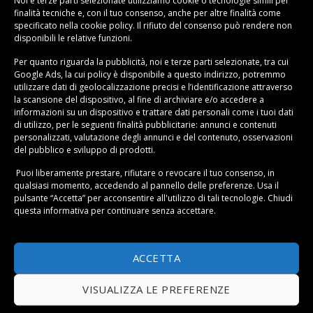
Noi e terze parti selezionate utilizziamo cookie o tecnologie simili per
finalità tecniche e, con il tuo consenso, anche per altre finalità come
specificato nella
cookie policy
. Il rifiuto del consenso può rendere non
disponibili le relative funzioni.
Per quanto riguarda la pubblicità, noi e terze parti selezionate, tra cui
Google Ads, la cui policy è disponibile a
questo indirizzo
, potremmo
utilizzare dati di geolocalizzazione precisi e l’identificazione attraverso
la scansione del dispositivo, al fine di archiviare e/o accedere a
informazioni su un dispositivo e trattare dati personali come i tuoi dati
In questa sezione trovi le migliori friggitrici ad aria da 9
di utilizzo, per le seguenti finalità pubblicitarie: annunci e contenuti
personalizzati, valutazione degli annunci e del contenuto, osservazioni
litri.
del pubblico e sviluppo di prodotti.
La friggitrice ad aria è un elettrodomestico innovativo
Puoi liberamente prestare, rifiutare o revocare il tuo consenso, in
qualsiasi momento, accedendo al pannello delle preferenze. Usa il
che ti consente di godere di una buona frittura ma in
pulsante “Accetta” per acconsentire all'utilizzo di tali tecnologie. Chiudi
maniera salutare. Sei hai deciso di acquistare una
questa informativa per continuare senza accettare.
friggitrice ad aria 9 litri devi capire bene quali sono le
sue funzioni e quali alimenti puoi cuocervi. Per esempio
ACCETTA
a livello funzionale tutti i modelli permettono di
selezionare la temperatura di cottura e integrano un
VISUALIZZA LE PREFERENZE
timer, mentre quelli più avanzati sono dotati di vari
programmi pre-impostati per preparare diverse