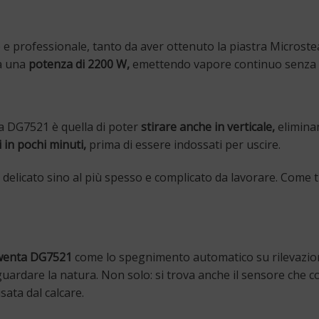
 e professionale, tanto da aver ottenuto la piastra Microst
Ha una
potenza di 2200 W,
emettendo vapore continuo senza a
a DG7521 è quella di poter
stirare anche in verticale,
eliminan
 in pochi minuti,
prima di essere indossati per uscire.
e delicato sino al più spesso e complicato da lavorare. Come t
enta DG7521
come lo spegnimento automatico su rilevazione 
aguardare la natura. Non solo: si trova anche il sensore che
ata dal calcare.