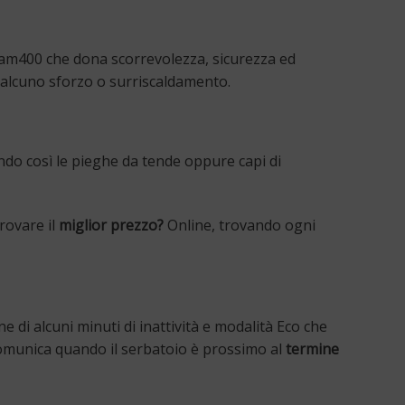
eam400 che dona scorrevolezza, sicurezza ed
lcuno sforzo o surriscaldamento.
do così le pieghe da tende oppure capi di
rovare il
miglior prezzo?
Online, trovando ogni
di alcuni minuti di inattività e modalità Eco che
 comunica quando il serbatoio è prossimo al
termine