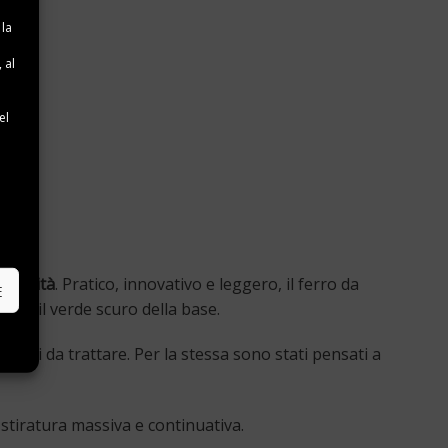
 la
 al
e
el
e
 capacità
. Pratico, innovativo e leggero, il ferro da
E
con il verde scuro della base.
ficili da trattare. Per la stessa sono stati pensati a
stiratura massiva e continuativa.