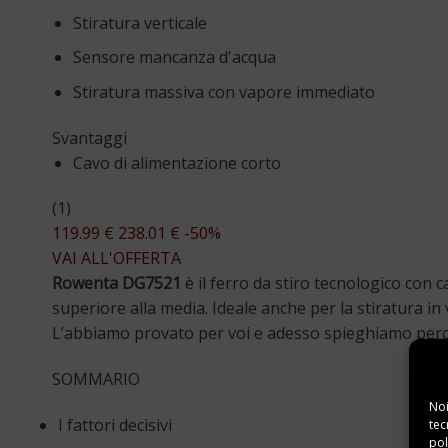
Stiratura verticale
Sensore mancanza d'acqua
Stiratura massiva con vapore immediato
Svantaggi
Cavo di alimentazione corto
(1)
119.99 €
238.01 €
-50%
VAI ALL'OFFERTA
Rowenta DG7521
è il ferro da stiro tecnologico con
superiore alla media. Ideale anche per la stiratura in 
L’abbiamo provato per voi e adesso spieghiamo perchè
SOMMARIO
Noi
I fattori decisivi
tec
pol