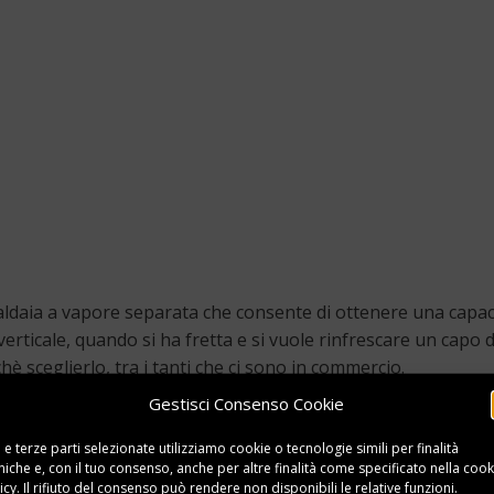
 caldaia a vapore separata che consente di ottenere una capa
verticale, quando si ha fretta e si vuole rinfrescare un capo 
 sceglierlo, tra i tanti che ci sono in commercio.
Gestisci Consenso Cookie
 e terze parti selezionate utilizziamo cookie o tecnologie simili per finalità
niche e, con il tuo consenso, anche per altre finalità come specificato nella
cook
icy
. Il rifiuto del consenso può rendere non disponibili le relative funzioni.