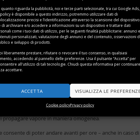
 quanto riguarda la pubblicità, noi e terze parti selezionate, tra cui Google Ads,
 policy è disponibile a
questo indirizzo
, potremmo utilizzare dati di
localizzazione precisi e l’identificazione attraverso la scansione del dispositivo,
e di archiviare e/o accedere a informazioni su un dispositivo e trattare dati
sonali come i tuoi dati di utilizzo, per le seguenti finalità pubblicitarie: annunci 
tenuti personalizzati, valutazione degli annunci e del contenuto, osservazioni d
blico e sviluppo di prodotti.
i liberamente prestare, rifiutare o revocare il tuo consenso, in qualsiasi
ento, accedendo al pannello delle preferenze. Usa il pulsante “Accetta” per
nta DG7521
onsentire all'utilizzo di tali tecnologie. Chiudi questa informativa per continuar
za accettare.
ed elegante, formato da una caldaia separata con
1,2 litri di
ACCETTA
VISUALIZZA LE PREFERENZ
mpagnato dal verde dei dettagli, che si sposa perfettamente 
Cookie policy
Privacy policy
e che consente di stirare anche i capi di abbigliamento più dif
ne di propagare vapore in maniera omogenea.
e consente di poter andare avanti per ore – anche in caso di 