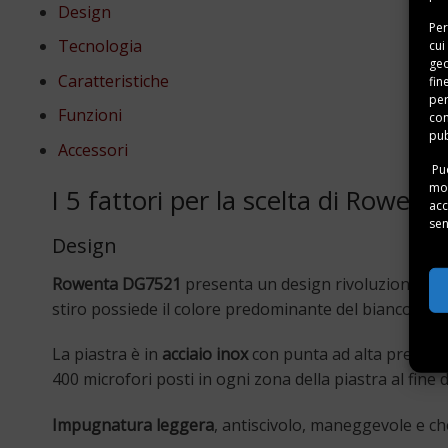
Design
Per
Tecnologia
cui
geo
Caratteristiche
fin
per
Funzioni
con
pub
Accessori
Puo
mom
I 5 fattori per la scelta di Rowe
acc
sen
Design
Rowenta DG7521
presenta un design rivoluzionario 
stiro possiede il colore predominante del bianco acco
La piastra è in
acciaio inox
con punta ad alta precision
400 microfori posti in ogni zona della piastra al fi
Impugnatura leggera
, antiscivolo, maneggevole e ch